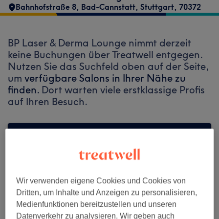
Bahnhofstraße 8
,
Bad-Cannstatt
,
Stuttgart
,
70372
BP Laser & Derma Lounge nimmt derzeit
keine Buchungen über Treatwell entgegen.
Nutzen Sie das Suchfeld oben auf der Seite,
um
verfügbare Salons in Ihrer Nähe zu
finden.
Dort warten viele erstklassige Profis
auf Ihren Besuch.
Finde die besten Salons in deiner Nähe
Wir verwenden eigene Cookies und Cookies von
Auf Treatwell finden
Dritten, um Inhalte und Anzeigen zu personalisieren,
Medienfunktionen bereitzustellen und unseren
Datenverkehr zu analysieren. Wir geben auch