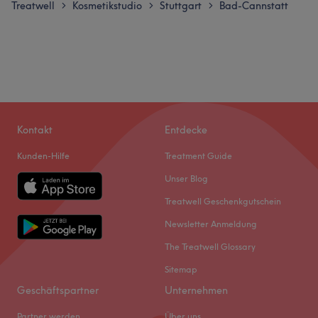
Treatwell
Kosmetikstudio
Stuttgart
Bad-Cannstatt
>
>
>
Kontakt
Entdecke
Kunden-Hilfe
Treatment Guide
Unser Blog
Treatwell Geschenkgutschein
Newsletter Anmeldung
The Treatwell Glossary
Sitemap
Geschäftspartner
Unternehmen
Partner werden
Über uns