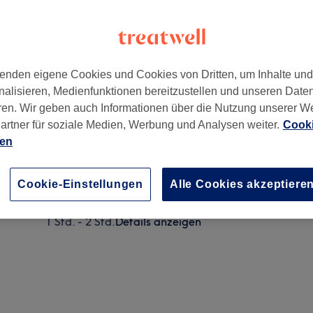
enden eigene Cookies und Cookies von Dritten, um Inhalte un
nalisieren, Medienfunktionen bereitzustellen und unseren Date
ren. Wir geben auch Informationen über die Nutzung unserer W
artner für soziale Medien, Werbung und Analysen weiter.
Cooki
ien
Klassische Entspannungsmassage
45 Min. - 1 Std. 30 Min.
Details anzeigen
Cookie-Einstellungen
Alle Cookies akzeptiere
Me Time Massage (Empfehlung)
1 Std. - 2 Std.
Details anzeigen