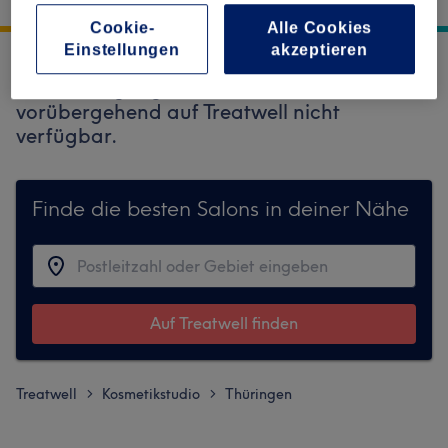
August-Bebel-Platz 1
,
Saalfeld
,
07318
Cookie-
Alle Cookies
Einstellungen
akzeptieren
Entschuldigung, diese Location ist
vorübergehend auf Treatwell nicht
verfügbar.
Finde die besten Salons in deiner Nähe
Auf Treatwell finden
Treatwell
Kosmetikstudio
Thüringen
>
>