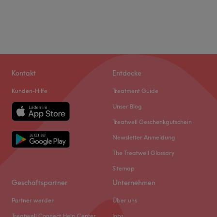
Kontakt
Entdecke
Kunden-Hilfe
Treatment Guide
Unser Blog
Treatwell Geschenkgutschein
Newsletter Anmeldung
The Treatwell Glossary
Sitemap
Geschäftspartner
Unternehmen
Partner werden
Über uns
Treatwell Connect Help Center
Jobs