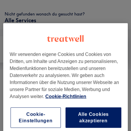
Nicht gefunden wonach du gesucht hast?
Alle Services
Alle
Haarentfernung
Gesicht
Wir verwenden eigene Cookies und Cookies von
Dritten, um Inhalte und Anzeigen zu personalisieren,
Medienfunktionen bereitzustellen und unseren
Datenverkehr zu analysieren. Wir geben auch
Augenbrauen &
Informationen über die Nutzung unserer Webseite an
ab 6 €
Wimpernbehandlungen
(
18
)
unsere Partner für soziale Medien, Werbung und
Analysen weiter.
Cookie-Richtlinien
Wimpernverlängerungen
(
7
)
ab 15 €
Cookie-
Alle Cookies
Gesichtsbehandlungen
(
3
)
ab 69 €
Einstellungen
akzeptieren