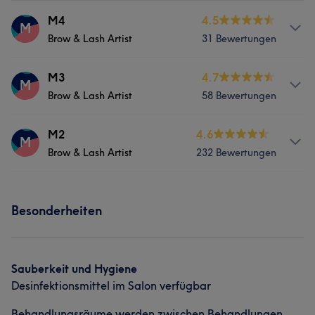
M4
4.5
M
Brow & Lash Artist
31 Bewertungen
Services
M3
4.7
M
Brow & Lash Artist
58 Bewertungen
Gesicht
Haarentfernung
Services
M2
4.6
M
Brow & Lash Artist
232 Bewertungen
Gesicht
Haarentfernung
Services
Besonderheiten
Gesicht
Haarentfernung
Was unsere Kunden über M2 sagen
Sauberkeit und Hygiene
Desinfektionsmittel im Salon verfügbar
Kompetent
11
Freundlich
8
Erfahren
7
Behandlungsräume werden zwischen Behandlungen