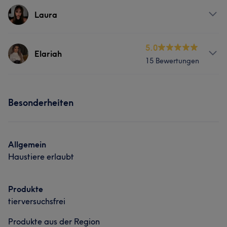
Services
Laura
Nägel
Gesicht
Services
5.0
Elariah
15 Bewertungen
Nägel
Gesicht
Info
Besonderheiten
9 Jahre Erfahrung. Alle Beauty Behandlungen an einem
Ort Sichtbare Ergebnisse – zufriedene Kundinnen 🌸 📲
Jetzt Termin sichern
Allgemein
Services
Haustiere erlaubt
Nägel
Friseur
Gesicht
Produkte
Haarentfernung
Kosmetische Zahnmedizin
tierversuchsfrei
Produkte aus der Region