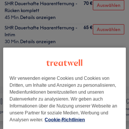
70 €
SHR Dauerhafte Haarentfernung -
Auswählen
Rücken komplett
45 Min.
Details anzeigen
65 €
SHR Dauerhafte Haarentfernung -
Auswählen
Intim
30 Min.
Details anzeigen
2 weitere passende Services anzeigen...
Nicht gefunden wonach du gesucht hast?
Alle Services
Wir verwenden eigene Cookies und Cookies von
Dritten, um Inhalte und Anzeigen zu personalisieren,
Medienfunktionen bereitzustellen und unseren
Datenverkehr zu analysieren. Wir geben auch
Informationen über die Nutzung unserer Webseite an
Kosme
gel
Haarentfernung
Gesicht
unsere Partner für soziale Medien, Werbung und
Zahnm
Analysen weiter.
Cookie-Richtlinien