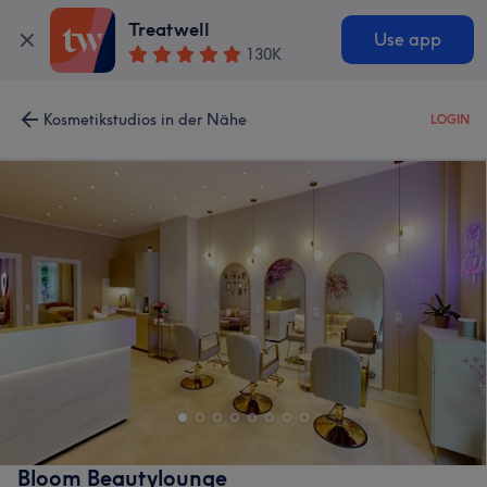
Treatwell
Use app
130K
Kosmetikstudios in der Nähe
LOGIN
Bloom Beautylounge