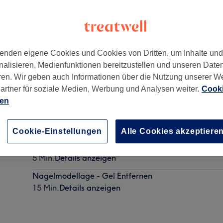
enden eigene Cookies und Cookies von Dritten, um Inhalte un
nalisieren, Medienfunktionen bereitzustellen und unseren Date
rsdorf
,
Berlin
,
10789
ren. Wir geben auch Informationen über die Nutzung unserer W
artner für soziale Medien, Werbung und Analysen weiter.
Cooki
ien
Maniküre
20 Min. - 35 Min.
Details anzeigen
Cookie-Einstellungen
Alle Cookies akzeptiere
Strasssteine
5 Min.
Details anzeigen
Nagelmodellage - Gel Entfernen
15 Min.
Details anzeigen