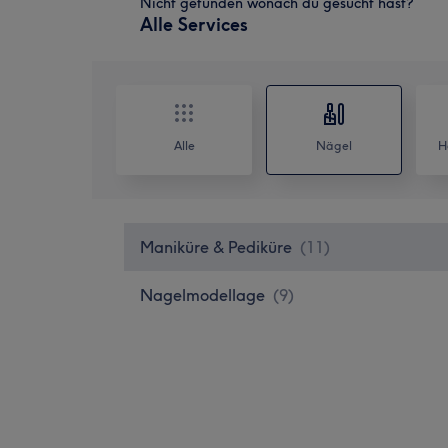
Nicht gefunden wonach du gesucht hast?
Alle Services
Alle
Nägel
H
Maniküre & Pediküre
(
11
)
Nagelmodellage
(
9
)