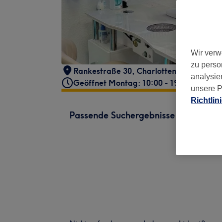
Wir verw
zu perso
Rankestraße 30
,
Charlottenburg-Wilme
analysie
Geöffnet Montag: 10:00 - 19:00
unsere P
Richtlin
Passende Suchergebnisse