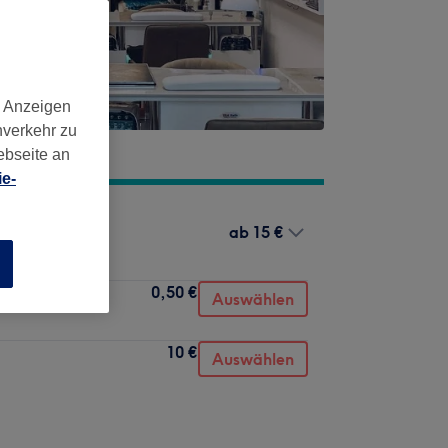
d Anzeigen
nverkehr zu
ebseite an
e-
ab
15 €
n
0,50 €
Auswählen
10 €
Auswählen