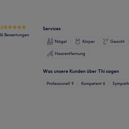
.8
Services
46 Bewertungen
Nägel
Körper
Gesicht
Haarentfernung
Was unsere Kunden über Thi sagen
Professionell
9
Kompetent
6
Sympath