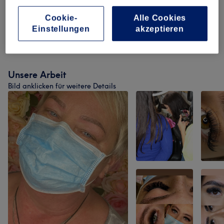
Permanent Make-Up
(
1
)
ab 50 €
Cookie-
Alle Cookies
Einstellungen
akzeptieren
Wimpernverlängerungen
(
1
)
15 €
Unsere Arbeit
Bild anklicken für weitere Details