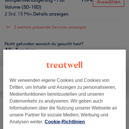
Wimpernverlängerung - Full
Auswählen
Volume (5D-10D)
2 Std. 15 Min.
Details anzeigen
2 weitere passende Services anzeigen...
Nicht gefunden wonach du gesucht hast?
Alle Services
Wir verwenden eigene Cookies und Cookies von
Alle
Haarentfernung
Gesicht
Dritten, um Inhalte und Anzeigen zu personalisieren,
Medienfunktionen bereitzustellen und unseren
Datenverkehr zu analysieren. Wir geben auch
Informationen über die Nutzung unserer Webseite an
Wimpernverlängerung
(
6
)
ab 45 €
unsere Partner für soziale Medien, Werbung und
Analysen weiter.
Cookie-Richtlinien
Augenbrauen & Wimpern
(
3
)
ab 25 €