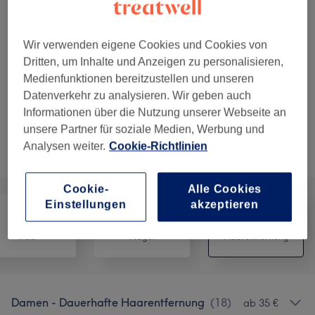
30 Min.
Details anzeigen
35 €
Damen Dauerhafte Haarentfernung
Auswählen
Wir verwenden eigene Cookies und Cookies von
- Kinn
Dritten, um Inhalte und Anzeigen zu personalisieren,
30 Min.
Details anzeigen
Medienfunktionen bereitzustellen und unseren
Datenverkehr zu analysieren. Wir geben auch
5 weitere passende Services anzeigen...
Informationen über die Nutzung unserer Webseite an
unsere Partner für soziale Medien, Werbung und
Nicht gefunden wonach du gesucht hast?
Analysen weiter.
Cookie-Richtlinien
Alle Services
Cookie-
Alle Cookies
Einstellungen
akzeptieren
Alle
Nägel
Haarentfernung
Damen - Dauerhafte Haarentfernung
(
18
)
ab 35 €