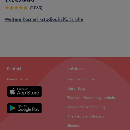
0,5 Km entfernt
(1053)
Weitere Kosmetikstudios in Karlsruhe
Kontakt
Entdecke
Kunden-Hilfe
Treatment Guide
Unser Blog
Treatwell Geschenkgutschein
Newsletter Anmeldung
The Treatwell Glossary
Sitemap