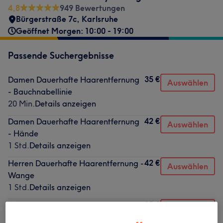
4,8
949 Bewertungen
Bürgerstraße 7c
,
Karlsruhe
Geöffnet Morgen: 10:00 - 19:00
Passende Suchergebnisse
35 €
Damen Dauerhafte Haarentfernung
Auswählen
- Bauchnabellinie
20 Min.
Details anzeigen
42 €
Damen Dauerhafte Haarentfernung
Auswählen
- Hände
1 Std.
Details anzeigen
42 €
Herren Dauerhafte Haarentfernung -
Auswählen
Wange
1 Std.
Details anzeigen
35 €
Damen Dauerhafte Haarentfernung
Auswählen
- Oberlippe