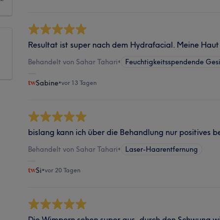
Resultat ist super nach dem Hydrafacial. Meine Haut fü
Behandelt von Sahar Tahari
•
Feuchtigkeitsspendende Ges
Sabine
•
vor 13 Tagen
bislang kann ich über die Behandlung nur positives b
Behandelt von Sahar Tahari
•
Laser-Haarentfernung
Si
•
vor 20 Tagen
Die Wimpern sehen super aus, durch den Schwung wir