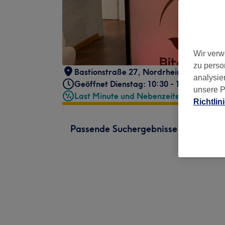
Wir verw
zu perso
Bastionstraße 27
,
Nordrhein-Westfalen
analysie
Geöffnet Dienstag: 10:30 - 18:00
unsere P
Last Minute und Nebenzeiten
Richtlin
Passende Suchergebnisse