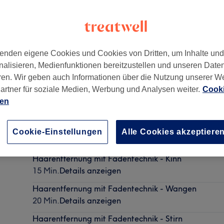
enden eigene Cookies und Cookies von Dritten, um Inhalte un
nalisieren, Medienfunktionen bereitzustellen und unseren Date
,
Düsseldorf
ren. Wir geben auch Informationen über die Nutzung unserer W
artner für soziale Medien, Werbung und Analysen weiter.
Cooki
ien
Haarentfernung mit Fadentechnik - Oberlippe
Cookie-Einstellungen
Alle Cookies akzeptiere
10 Min.
Details anzeigen
Haarentfernung mit Fadentechnik - Kinn
15 Min.
Details anzeigen
Haarentfernung mit Fadentechnik - Wangen
20 Min.
Details anzeigen
Haarentfernung mit Fadentechnik - Stirn