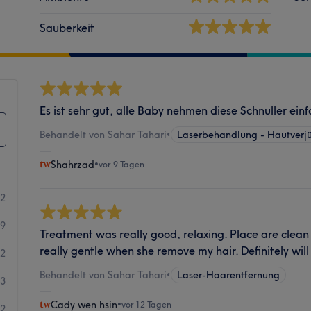
Sauberkeit
Es ist sehr gut, alle Baby nehmen diese Schnuller ein
Behandelt von Sahar Tahari
•
Laserbehandlung - Hautverj
Shahrzad
•
vor 9 Tagen
52
19
Treatment was really good, relaxing. Place are clean
really gentle when she remove my hair. Definitely wi
2
Behandelt von Sahar Tahari
•
Laser-Haarentfernung
3
Cady wen hsin
•
vor 12 Tagen
2