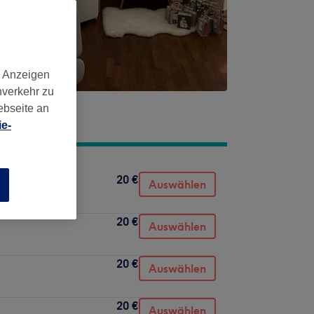
d Anzeigen
nverkehr zu
ebseite an
e-
20 €
Auswählen
n
20 €
Auswählen
20 €
Auswählen
20 €
Auswählen