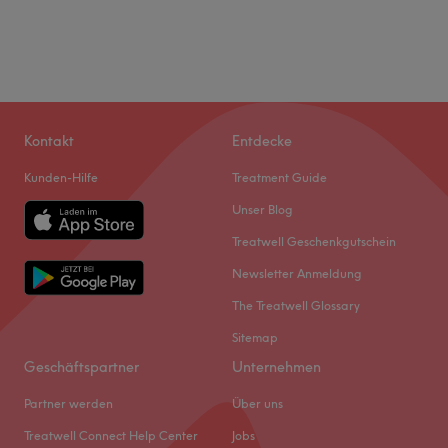
Kontakt
Entdecke
Kunden-Hilfe
Treatment Guide
Unser Blog
Treatwell Geschenkgutschein
Newsletter Anmeldung
The Treatwell Glossary
Sitemap
Geschäftspartner
Unternehmen
Partner werden
Über uns
Treatwell Connect Help Center
Jobs