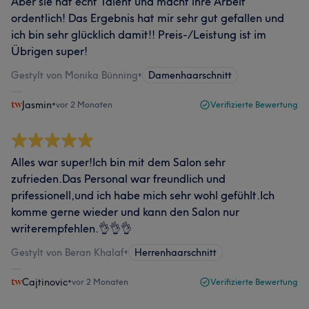
Aber sie hat echt Talent und macht ihre Arbeit
ordentlich! Das Ergebnis hat mir sehr gut gefallen und
ich bin sehr glücklich damit!! Preis-/Leistung ist im
Übrigen super!
Gestylt von Monika Bünning
•
Damenhaarschnitt
Jasmin
•
vor 2 Monaten
Verifizierte Bewertung
Alles war super!Ich bin mit dem Salon sehr
zufrieden.Das Personal war freundlich und
prifessionell,und ich habe mich sehr wohl gefühlt.Ich
komme gerne wieder und kann den Salon nur
writerempfehlen.👌👌👌
Gestylt von Beran Khalaf
•
Herrenhaarschnitt
Cajtinovic
•
vor 2 Monaten
Verifizierte Bewertung