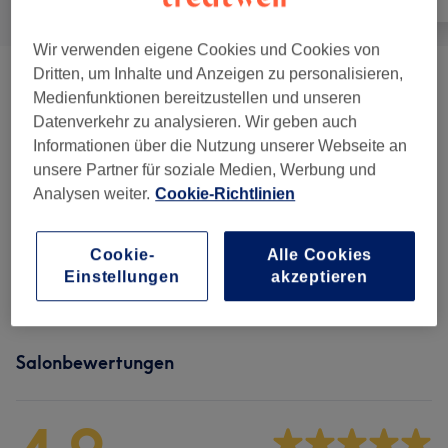
Wir verwenden eigene Cookies und Cookies von
Dritten, um Inhalte und Anzeigen zu personalisieren,
Herren Farbe
(
1
)
60 €
Medienfunktionen bereitzustellen und unseren
Datenverkehr zu analysieren. Wir geben auch
Herren - Haarschnitte & Stylings
(
9
)
ab 5 €
Informationen über die Nutzung unserer Webseite an
unsere Partner für soziale Medien, Werbung und
Kinder - Haarschnitte & Stylings
(
2
)
16 €
Analysen weiter.
Cookie-Richtlinien
Damen - Haarschnitte & Stylings
(
2
)
ab 30 €
Cookie-
Alle Cookies
Einstellungen
akzeptieren
Damen - Farbe & Coloration
(
3
)
ab 50 €
Salonbewertungen