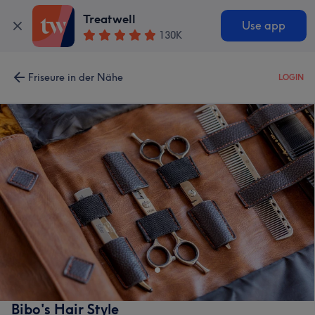
Treatwell
Use app
130K
Friseure in der Nähe
LOGIN
Bibo's Hair Style