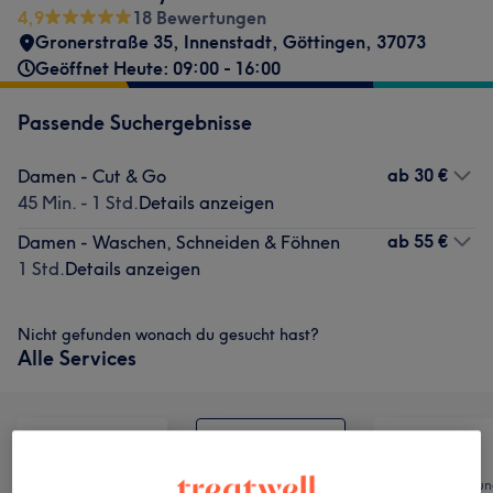
4,9
18 Bewertungen
Gronerstraße 35
,
Innenstadt
,
Göttingen
,
37073
Geöffnet Heute: 09:00 - 16:00
Passende Suchergebnisse
ab
30 €
Damen - Cut & Go
45 Min. - 1 Std.
Details anzeigen
ab
55 €
Damen - Waschen, Schneiden & Föhnen
1 Std.
Details anzeigen
Nicht gefunden wonach du gesucht hast?
Alle Services
Alle
Friseur
Haarentfernun