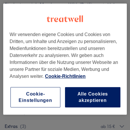
Studentspecials Men/women With ID
(
5
)
ab 39 €
Familienangebote /
ab 63 €
Family/Masterstylist
(
1
)
Wir verwenden eigene Cookies und Cookies von
Damen / Women- Haarschnitte & Stylings,
Dritten, um Inhalte und Anzeigen zu personalisieren,
ab 14 €
Haircuts/ Masterstylist
(
7
)
Medienfunktionen bereitzustellen und unseren
Datenverkehr zu analysieren. Wir geben auch
Damen/women -cut&color /
Informationen über die Nutzung unserer Webseite an
ab 55,25 €
Schnitt&farbe/perm Masterstylist
(
8
)
unsere Partner für soziale Medien, Werbung und
Analysen weiter.
Cookie-Richtlinien
Herren /Menscut- Haarschnitte & Stylings/
ab 9 €
Masterstylist
(
9
)
Cookie-
Alle Cookies
Einstellungen
akzeptieren
Kinder/childrens Cut - Haarschnitte & Stylings/
28 €
Masterstylist
(
2
)
Extras
(
3
)
ab 15 €