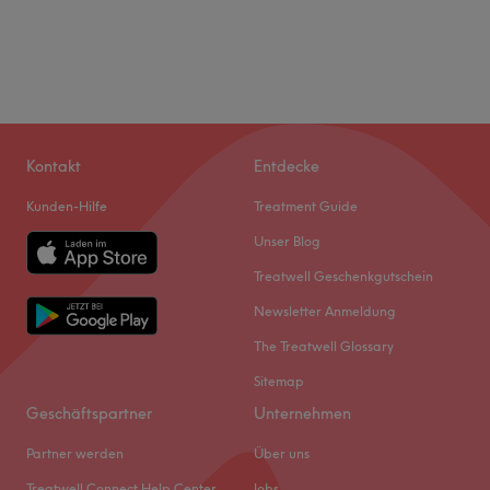
Kontakt
Entdecke
Kunden-Hilfe
Treatment Guide
Unser Blog
Treatwell Geschenkgutschein
Newsletter Anmeldung
The Treatwell Glossary
Sitemap
Geschäftspartner
Unternehmen
Partner werden
Über uns
Treatwell Connect Help Center
Jobs