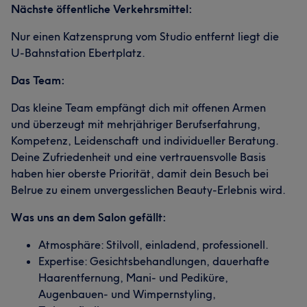
Nächste öffentliche Verkehrsmittel:
Nur einen Katzensprung vom Studio entfernt liegt die
U-Bahnstation Ebertplatz.
Das Team:
Das kleine Team empfängt dich mit offenen Armen
und überzeugt mit mehrjähriger Berufserfahrung,
Kompetenz, Leidenschaft und individueller Beratung.
Deine Zufriedenheit und eine vertrauensvolle Basis
haben hier oberste Priorität, damit dein Besuch bei
Belrue zu einem unvergesslichen Beauty-Erlebnis wird.
Was uns an dem Salon gefällt:
Was unsere Kunden über Yagmur sagen
Atmosphäre: Stilvoll, einladend, professionell.
Expertise: Gesichtsbehandlungen, dauerhafte
Freundlich
13
Sympathisch
9
Professionell
9
Haarentfernung, Mani- und Pediküre,
Augenbauen- und Wimpernstyling,
Aufmerksam
6