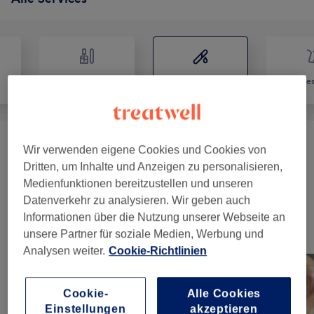
Nägel
Haarentfernung
Ges
Dauerhafte Haarentfernung
(
1
)
ab 19 €
Wir verwenden eigene Cookies und Cookies von
Dritten, um Inhalte und Anzeigen zu personalisieren,
Damen Waxing
(
14
)
ab 9 €
Medienfunktionen bereitzustellen und unseren
Datenverkehr zu analysieren. Wir geben auch
Informationen über die Nutzung unserer Webseite an
Unsere Arbeit
unsere Partner für soziale Medien, Werbung und
Bild anklicken für weitere Details
Analysen weiter.
Cookie-Richtlinien
Cookie-
Alle Cookies
Einstellungen
akzeptieren