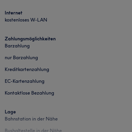
Services
Internet
Nägel
Körper
Gesicht
Massage
kostenloses W-LAN
Haarentfernung
Kosmetische Zahnmedizin
Zahlungsmöglichkeiten
Barzahlung
Portfolio
nur Barzahlung
Kreditkartenzahlung
EC-Kartenzahlung
Kontaktlose Bezahlung
Lage
Bahnstation in der Nähe
Bushaltestelle in der Nähe