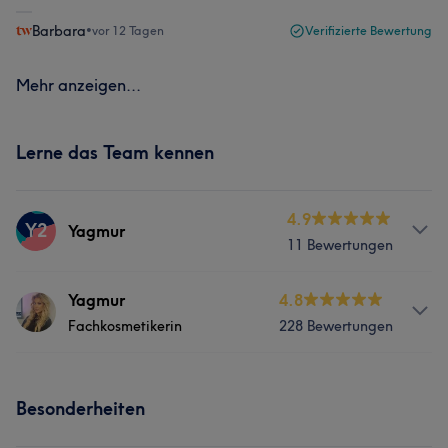
Barbara
•
vor 12 Tagen
Verifizierte Bewertung
Mehr anzeigen...
Lerne das Team kennen
4.9
Y2
Yagmur
11 Bewertungen
Services
Yagmur
4.8
Fachkosmetikerin
228 Bewertungen
Gesicht
Info
Besonderheiten
Expertin für dermatologische Hautgesundheit