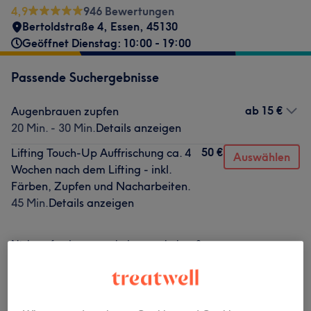
4,9
946 Bewertungen
Bertoldstraße 4
,
Essen
,
45130
Geöffnet Dienstag: 10:00 - 19:00
Passende Suchergebnisse
ab
15 €
Augenbrauen zupfen
20 Min. - 30 Min.
Details anzeigen
50 €
Lifting Touch-Up Auffrischung ca. 4
Auswählen
Wochen nach dem Lifting - inkl.
Färben, Zupfen und Nacharbeiten.
45 Min.
Details anzeigen
Nicht gefunden wonach du gesucht hast?
Alle Services
Pakete
(
1
)
140 €