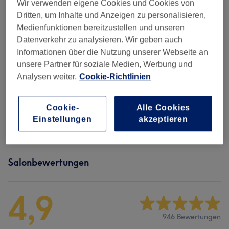
Wir verwenden eigene Cookies und Cookies von
Dritten, um Inhalte und Anzeigen zu personalisieren,
Augenbrauen
(
2
)
ab 50 €
Medienfunktionen bereitzustellen und unseren
Datenverkehr zu analysieren. Wir geben auch
Wimpern
(
1
)
80 €
Informationen über die Nutzung unserer Webseite an
unsere Partner für soziale Medien, Werbung und
Wimpernverlängerungen
(
9
)
ab 20 €
Analysen weiter.
Cookie-Richtlinien
Gesichtsbehandlungen
(
2
)
ab 79 €
Cookie-
Alle Cookies
Einstellungen
akzeptieren
Augenbrauen & Wimpernbehandlungen
(
3
)
ab 15 €
Salonbewertungen
4,9
946 Bewertungen