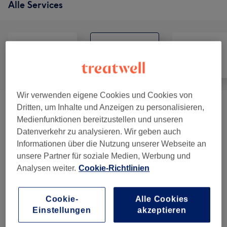
Alle Services
Alle
Friseur
Gesicht
Wir verwenden eigene Cookies und Cookies von
Dritten, um Inhalte und Anzeigen zu personalisieren,
Damen - Haarschnitte & Stylings (bei
Medienfunktionen bereitzustellen und unseren
Fragen Unter +4961366814 Tel. Melden)
ab 25,90 €
Datenverkehr zu analysieren. Wir geben auch
(
6
)
Informationen über die Nutzung unserer Webseite an
unsere Partner für soziale Medien, Werbung und
Damen - Farbe & Coloration (bei Fragen
ab 1 €
Analysen weiter.
Cookie-Richtlinien
Unter +4961366814 Tel. Melden)
(
7
)
Herren - Haarschnitte & Stylings (bei
Cookie-
Alle Cookies
Fragen Unter +4961366814 Tel. Melden)
Einstellungen
akzeptieren
ab 15 €
(
5
)