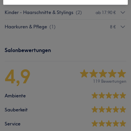
Kinder - Haarschnitte & Stylings
(
2
)
ab 17,90 €
Haarkuren & Pflege
(
1
)
8 €
Salonbewertungen
4,9
119 Bewertungen
Ambiente
Sauberkeit
Service