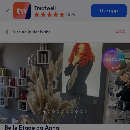
Treatwell
Use app
130K
Friseure in der Nähe
LOGIN
Belle Etage da Anna