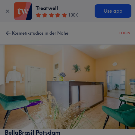
Treatwell
Use app
130K
Kosmetikstudios in der Nähe
LOGIN
BellaBrasil Potsdam