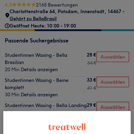
4,8
2165 Bewertungen
Charlottenstraße 64
,
Potsdam, Innenstadt
,
14467 -
Gehört zu BellaBrasil
Geöffnet Heute: 10:00 - 19:00
Passende Suchergebnisse
28 €
Studentinnen Waxing - Bella
Auswählen
Brasilian
34 €
20 Min.
Details anzeigen
33 €
Studentinnen Waxing - Beine
Auswählen
komplett
41 €
30 Min.
Details anzeigen
29 €
Studentinnen Waxing - Bella Landing
Auswählen
Strip
36 €
20 Min.
Details anzeigen