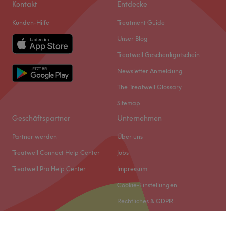
Kontakt
Entdecke
Kunden-Hilfe
Treatment Guide
Unser Blog
Treatwell Geschenkgutschein
Newsletter Anmeldung
The Treatwell Glossary
Sitemap
Geschäftspartner
Unternehmen
Partner werden
Über uns
Treatwell Connect Help Center
Jobs
Treatwell Pro Help Center
Impressum
Cookie-Einstellungen
Rechtliches & GDPR