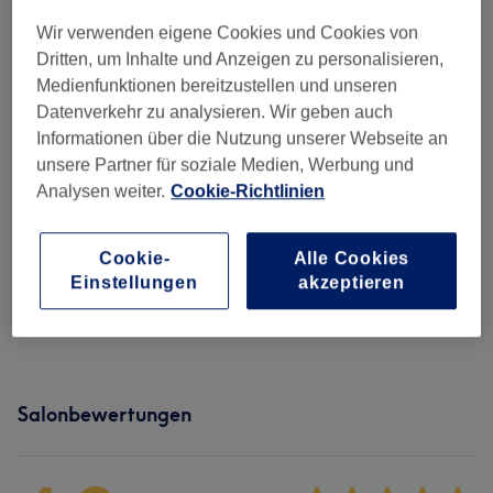
Nicht gefunden wonach du gesucht hast?
Wir verwenden eigene Cookies und Cookies von
Alle Services
Dritten, um Inhalte und Anzeigen zu personalisieren,
Medienfunktionen bereitzustellen und unseren
Waxing Pakete
(
5
)
ab 46 €
Datenverkehr zu analysieren. Wir geben auch
Informationen über die Nutzung unserer Webseite an
Damen - Waxing
(
25
)
ab 11 €
unsere Partner für soziale Medien, Werbung und
Analysen weiter.
Cookie-Richtlinien
Studenten - Waxing Für Sie
(
25
)
ab 9 €
Cookie-
Alle Cookies
Herren - Waxing
(
21
)
ab 10 €
Einstellungen
akzeptieren
Studenten - Waxing Für Ihn
(
21
)
ab 9 €
Salonbewertungen