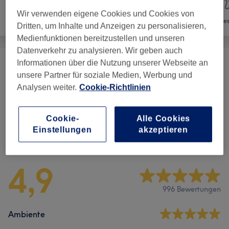
Wir verwenden eigene Cookies und Cookies von
Nägel
Haarentfernung
Ges
Dritten, um Inhalte und Anzeigen zu personalisieren,
Medienfunktionen bereitzustellen und unseren
Datenverkehr zu analysieren. Wir geben auch
Informationen über die Nutzung unserer Webseite an
Damen - Waxing
(
17
)
ab 15 €
unsere Partner für soziale Medien, Werbung und
Analysen weiter.
Cookie-Richtlinien
Herren - Waxing
(
8
)
ab 18 €
Cookie-
Alle Cookies
Einstellungen
akzeptieren
Salonbewertungen
4,9
996 Bewertungen
Ambiente