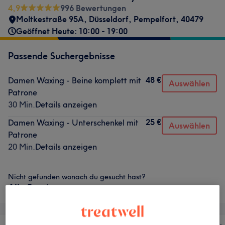
4,9
996 Bewertungen
Moltkestraße 95A
,
Düsseldorf, Pempelfort
,
40479
Geöffnet Heute: 10:00 - 19:00
Passende Suchergebnisse
48 €
Damen Waxing - Beine komplett mit
Auswählen
Patrone
30 Min.
Details anzeigen
25 €
Damen Waxing - Unterschenkel mit
Auswählen
Patrone
20 Min.
Details anzeigen
Nicht gefunden wonach du gesucht hast?
Alle Services