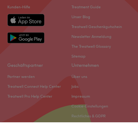
Kunden-Hilfe
Treatment Guide
Unser Blog
Treatwell Geschenkgutschein
Newsletter Anmeldung
The Treatwell Glossary
Sitemap
Geschäftspartner
Unternehmen
Partner werden
Über uns
Treatwell Connect Help Center
Jobs
Treatwell Pro Help Center
Impressum
Cookie-Einstellungen
Rechtliches & GDPR
© 2026 Treatwell DACH GmbH