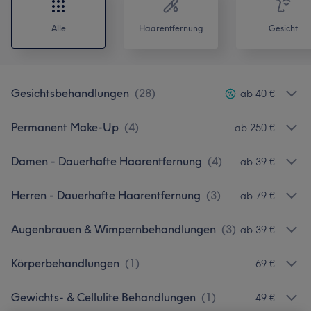
Alle
Haarentfernung
Gesicht
Gesichtsbehandlungen
(
28
)
ab 40 €
Permanent Make-Up
(
4
)
ab 250 €
Damen - Dauerhafte Haarentfernung
(
4
)
ab 39 €
Herren - Dauerhafte Haarentfernung
(
3
)
ab 79 €
Augenbrauen & Wimpernbehandlungen
(
3
)
ab 39 €
Körperbehandlungen
(
1
)
69 €
Gewichts- & Cellulite Behandlungen
(
1
)
49 €