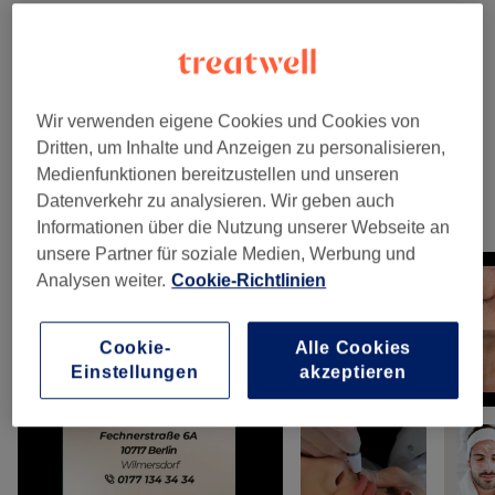
Dauerhafte Haarentfernung
(
6
)
ab 55 €
Haarentfernung Mit Fadentechnik
(
1
)
35 €
Wir verwenden eigene Cookies und Cookies von
Herren - Waxing
(
1
)
20 €
Dritten, um Inhalte und Anzeigen zu personalisieren,
Medienfunktionen bereitzustellen und unseren
Datenverkehr zu analysieren. Wir geben auch
Unsere Arbeit
Informationen über die Nutzung unserer Webseite an
Bild anklicken für weitere Details
unsere Partner für soziale Medien, Werbung und
Analysen weiter.
Cookie-Richtlinien
Cookie-
Alle Cookies
Einstellungen
akzeptieren