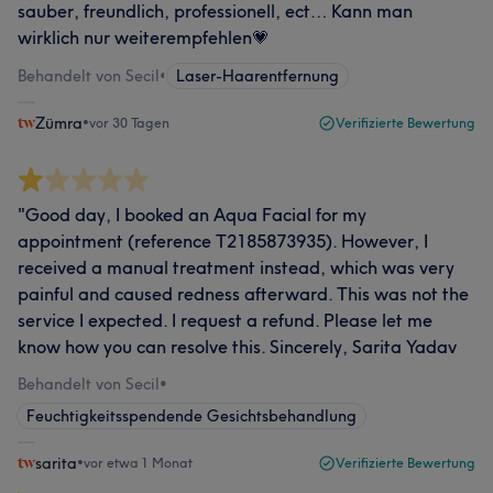
sauber, freundlich, professionell, ect… Kann man
wirklich nur weiterempfehlen💗
Behandelt von Secil
•
Laser-Haarentfernung
Zümra
•
vor 30 Tagen
Verifizierte Bewertung
"Good day, I booked an Aqua Facial for my
appointment (reference T2185873935). However, I
received a manual treatment instead, which was very
painful and caused redness afterward. This was not the
service I expected. I request a refund. Please let me
know how you can resolve this. Sincerely, Sarita Yadav
Behandelt von Secil
•
Feuchtigkeitsspendende Gesichtsbehandlung
sarita
•
vor etwa 1 Monat
Verifizierte Bewertung