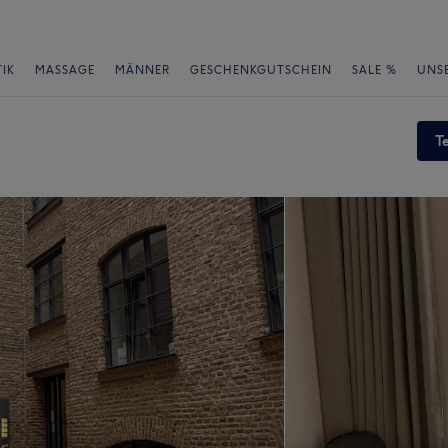
IK
MASSAGE
MÄNNER
GESCHENKGUTSCHEIN
SALE %
UNS
T