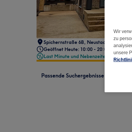
Wir verw
zu perso
Spichernstraße 6B
,
Neustadt-Nord
,
Ein
analysie
Geöffnet Heute: 10:00 - 20:00
unsere P
Last Minute und Nebenzeiten
Richtlin
Passende Suchergebnisse