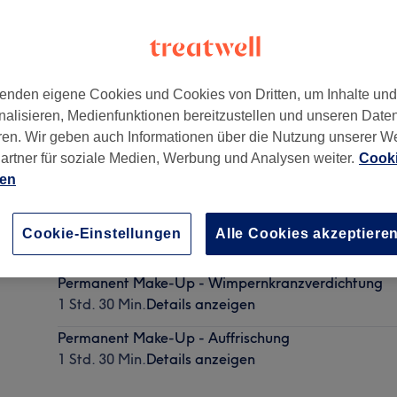
enden eigene Cookies und Cookies von Dritten, um Inhalte un
nalisieren, Medienfunktionen bereitzustellen und unseren Date
gang über den Hof
,
Köln
,
50672
ren. Wir geben auch Informationen über die Nutzung unserer W
artner für soziale Medien, Werbung und Analysen weiter.
Cooki
ien
Permanent Make-Up - Beratung
Cookie-Einstellungen
Alle Cookies akzeptiere
30 Min.
Details anzeigen
Permanent Make-Up - Wimpernkranzverdichtung
1 Std. 30 Min.
Details anzeigen
Permanent Make-Up - Auffrischung
1 Std. 30 Min.
Details anzeigen