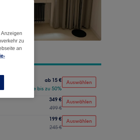
d Anzeigen
nverkehr zu
ebseite an
e-
ab
15 €
Auswählen
n
Spare bis zu 50%
349 €
Auswählen
499 €
199 €
Auswählen
245 €