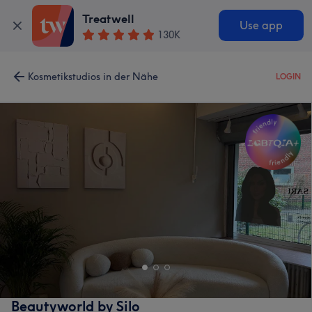
Treatwell
Use app
130K
Kosmetikstudios in der Nähe
LOGIN
Beautyworld by Silo