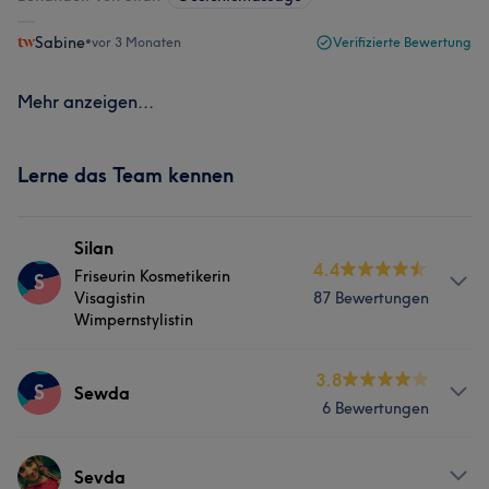
Sabine
•
vor 3 Monaten
Verifizierte Bewertung
Mehr anzeigen...
Lerne das Team kennen
Silan
4.4
Friseurin Kosmetikerin
S
Visagistin
87 Bewertungen
Wimpernstylistin
Info
3.8
S
Sewda
6 Bewertungen
Hallo meine Lieben, Mein Name ist Şilan,auch Şilo
genannt. Ich bin seit über 8 Jahren ausgebildete
Kosmetikerin und seit 2019 ausgebildete Friseurin. Ich
Services
Sevda