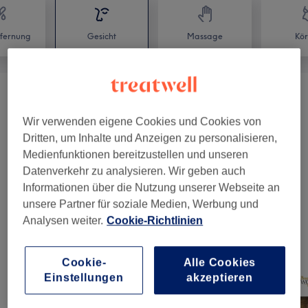
fernung
Gesicht
Massage
Kör
Gesichtsbehandlungen
(
10
)
ab 10 €
Wir verwenden eigene Cookies und Cookies von
Make-Up
(
3
)
ab 50 €
Dritten, um Inhalte und Anzeigen zu personalisieren,
Medienfunktionen bereitzustellen und unseren
Augenbrauen & Wimpernbehandlungen
(
6
)
ab 10 €
Datenverkehr zu analysieren. Wir geben auch
Informationen über die Nutzung unserer Webseite an
Wimpernverlängerungen
(
7
)
ab 15 €
unsere Partner für soziale Medien, Werbung und
Analysen weiter.
Cookie-Richtlinien
Unsere Arbeit
Cookie-
Alle Cookies
Bild anklicken für weitere Details
Einstellungen
akzeptieren