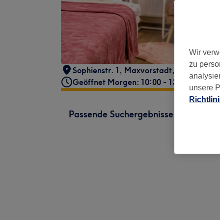
Wir verw
zu perso
Sophienstr. 1
,
Maxvorstadt
,
München
,
8
analysie
Geöffnet Morgen: 10:00 - 13:00
unsere P
Richtlin
Passende Suchergebnisse