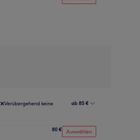
ab
85 €
 (❌Verübergehend keine
80 €
Auswählen