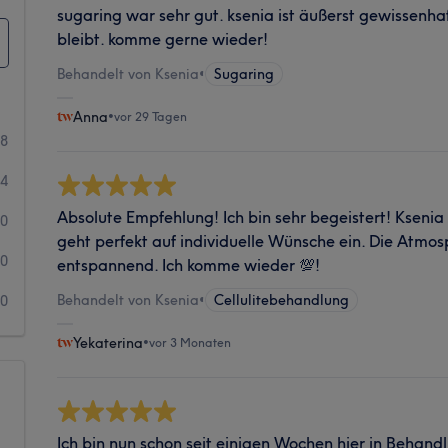
sugaring war sehr gut. ksenia ist äußerst gewissenha
bleibt. komme gerne wieder!
Behandelt von Ksenia
•
Sugaring
Anna
•
vor 29 Tagen
68
4
Absolute Empfehlung! Ich bin sehr begeistert! Kseni
0
geht perfekt auf individuelle Wünsche ein. Die Atmo
0
entspannend. Ich komme wieder 💯!
Behandelt von Ksenia
•
Cellulitebehandlung
0
Yekaterina
•
vor 3 Monaten
Ich bin nun schon seit einigen Wochen hier in Behand