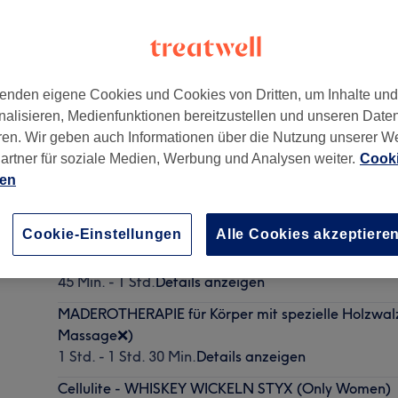
enden eigene Cookies und Cookies von Dritten, um Inhalte un
nalisieren, Medienfunktionen bereitzustellen und unseren Date
0333
ren. Wir geben auch Informationen über die Nutzung unserer W
artner für soziale Medien, Werbung und Analysen weiter.
Cooki
ien
Lymphdrainage Massage
1 Std.
Details anzeigen
Cookie-Einstellungen
Alle Cookies akzeptiere
Sphärenmassage & Figurforming
45 Min. - 1 Std.
Details anzeigen
MADEROTHERAPIE für Körper mit spezielle Holzwal
Massage❌)
1 Std. - 1 Std. 30 Min.
Details anzeigen
Cellulite - WHISKEY WICKELN STYX (Only Women)