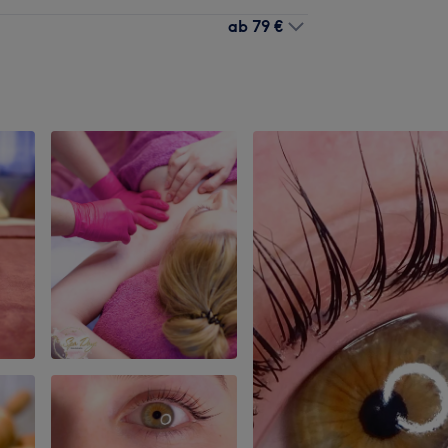
ab
79 €