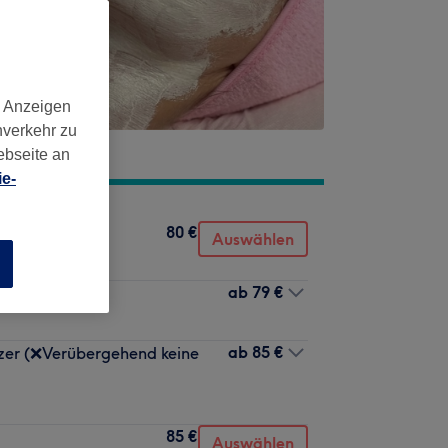
d Anzeigen
nverkehr zu
ebseite an
e-
80 €
Auswählen
n
ab
79 €
ab
85 €
zer (❌Verübergehend keine
85 €
Auswählen