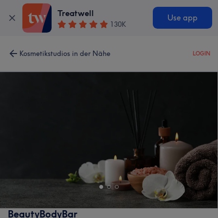
Treatwell
Use app
130K
Kosmetikstudios in der Nähe
LOGIN
BeautyBodyBar