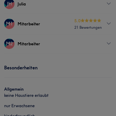
JH
Julia
Services
5.0
M1
Mitarbeiter
21 Bewertungen
Gesicht
Massage
Services
M2
Mitarbeiter
Körper
Massage
Services
Besonderheiten
Körper
Gesicht
Allgemein
keine Haustiere erlaubt
nur Erwachsene