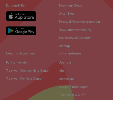
Kunden-Hilfe
Treatment Guide
Unser Blog
Treatwell Geschenkgutschein
Newsletter Anmeldung
The Treatwell Glossary
Sitemap
Geschäftspartner
Unternehmen
Partner werden
Über uns
Treatwell Connect Help Center
Jobs
Treatwell Pro Help Center
Impressum
Cookie-Einstellungen
Rechtliches & GDPR
© 2026 Treatwell DACH GmbH