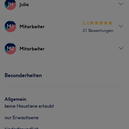
JH
Julia
Services
5.0
M1
Mitarbeiter
21 Bewertungen
Gesicht
Massage
Services
M2
Mitarbeiter
Körper
Massage
Services
Besonderheiten
Körper
Gesicht
Allgemein
keine Haustiere erlaubt
nur Erwachsene