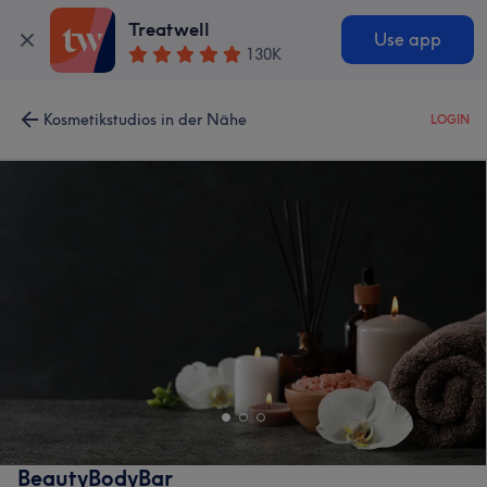
Treatwell
Use app
130K
Kosmetikstudios in der Nähe
LOGIN
BeautyBodyBar