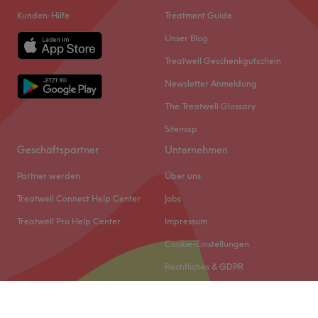
Kunden-Hilfe
Treatment Guide
Unser Blog
Treatwell Geschenkgutschein
Newsletter Anmeldung
The Treatwell Glossary
Sitemap
Geschäftspartner
Unternehmen
Partner werden
Über uns
Treatwell Connect Help Center
Jobs
Treatwell Pro Help Center
Impressum
Cookie-Einstellungen
Rechtliches & GDPR
© 2026 Treatwell DACH GmbH