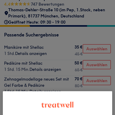
4,4
747 Bewertungen
Thomas-Dehler-Straße 10 (im Pep, 1.Stock, neben
Primark), 81737 München, Deutschland
Geöffnet Heute: 09:30 - 19:00
Passende Suchergebnisse
35 €
Maniküre mit Shellac
Auswählen
1 Std.
Details anzeigen
45 €
50 €
Pediküre mit Shellac
Auswählen
1 Std. 15 Min.
Details anzeigen
65 €
70 €
Zehnagelmodellage neues Set mit
Auswählen
Gel Farbe & Pediküre
80 €
1 Std. 15 Min.
Details anzeigen
Nicht gefunden wonach du gesucht hast?
Alle Services