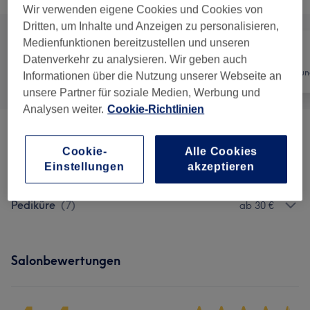
Wir verwenden eigene Cookies und Cookies von
Dritten, um Inhalte und Anzeigen zu personalisieren,
Medienfunktionen bereitzustellen und unseren
Datenverkehr zu analysieren. Wir geben auch
Alle
Nägel
Haarentfernun
Informationen über die Nutzung unserer Webseite an
unsere Partner für soziale Medien, Werbung und
Analysen weiter.
Cookie-Richtlinien
Promo Pakete
(
8
)
ab 35 €
Cookie-
Alle Cookies
Einstellungen
akzeptieren
Maniküre & Nagelverlängerungen
(
37
)
ab 1 €
Pediküre
(
7
)
ab 30 €
Salonbewertungen