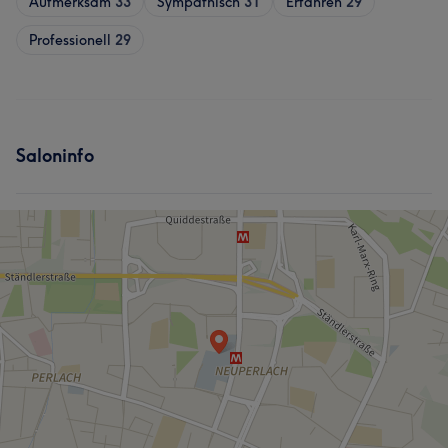
Aufmerksam
33
Sympathisch
31
Erfahren
29
Professionell
29
Saloninfo