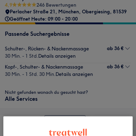
4,9
246 Bewertungen
Perlacher Straße 21
,
München, Obergiesing
,
81539
Geöffnet Heute: 09:00 - 20:00
Passende Suchergebnisse
ab
36 €
Schulter-, Rücken- & Nackenmassage
30 Min. - 1 Std.
Details anzeigen
ab
36 €
Kopf-, Schulter- & Nackenmassage
30 Min. - 1 Std. 30 Min.
Details anzeigen
Nicht gefunden wonach du gesucht hast?
Alle Services
Gesicht
Massage
Körper