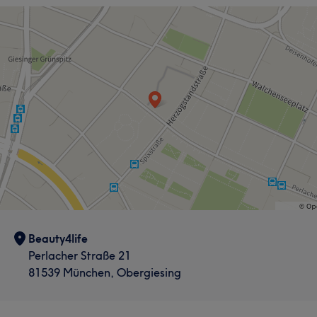
Professionell
10
Kompetent
9
Erfahren
9
Freundlich
7
Beauty4life
Perlacher Straße 21
81539 München, Obergiesing