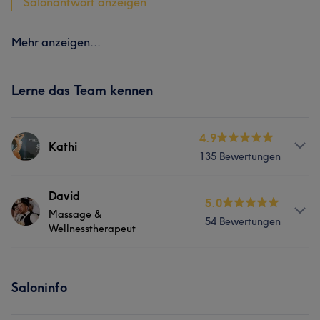
Salonantwort anzeigen
Mehr anzeigen...
Lerne das Team kennen
4.9
Kathi
135 Bewertungen
Services
David
5.0
Massage &
54 Bewertungen
Nägel
Körper
Gesicht
Wellnesstherapeut
Haarentfernung
Services
Saloninfo
Körper
Massage
Was unsere Kunden über Kathi sagen