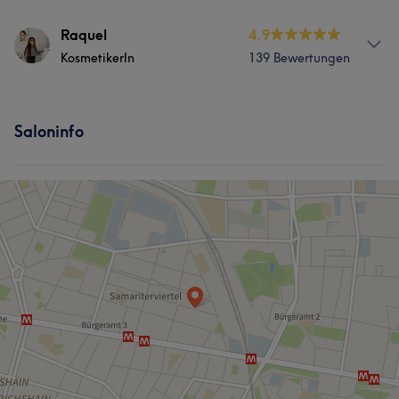
Services
Raquel
4.9
KosmetikerIn
139 Bewertungen
Körper
Gesicht
Massage
Services
Haarentfernung
Saloninfo
Körper
Gesicht
Massage
Was unsere Kunden über Ysabel sagen
Haarentfernung
Sympathisch
6
Professionell
5
Herzlich
5