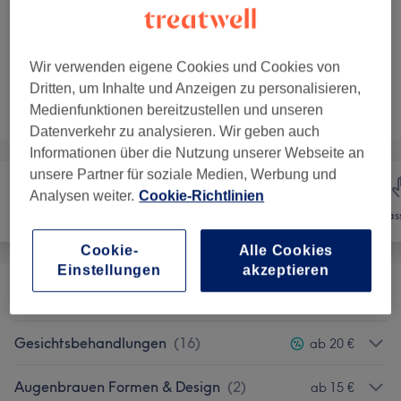
1 Std.
Details anzeigen
2 weitere passende Services anzeigen...
Wir verwenden eigene Cookies und Cookies von
Dritten, um Inhalte und Anzeigen zu personalisieren,
Nicht gefunden wonach du gesucht hast?
Alle Services
Medienfunktionen bereitzustellen und unseren
Datenverkehr zu analysieren. Wir geben auch
Informationen über die Nutzung unserer Webseite an
unsere Partner für soziale Medien, Werbung und
Analysen weiter.
Cookie-Richtlinien
Haarentfernung
Gesicht
Mas
Cookie-
Alle Cookies
Einstellungen
akzeptieren
Promo Pakete
(
1
)
ab 59 €
Gesichtsbehandlungen
(
16
)
ab 20 €
Augenbrauen Formen & Design
(
2
)
ab 15 €