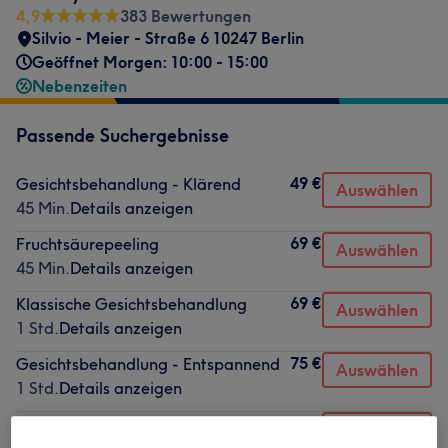
4,9
383 Bewertungen
Silvio - Meier - Straße 6 10247 Berlin
Geöffnet Morgen: 10:00 - 15:00
Nebenzeiten
Passende Suchergebnisse
49 €
Gesichtsbehandlung - Klärend
Auswählen
45 Min.
Details anzeigen
69 €
Fruchtsäurepeeling
Auswählen
45 Min.
Details anzeigen
69 €
Klassische Gesichtsbehandlung
Auswählen
1 Std.
Details anzeigen
75 €
Gesichtsbehandlung - Entspannend
Auswählen
1 Std.
Details anzeigen
75 €
Gesichtsbehandlung Akne
Auswählen