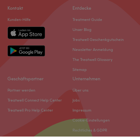
Kontakt
Entdecke
Kunden-Hilfe
Treatment Guide
Unser Blog
Treatwell Geschenkgutschein
Newsletter Anmeldung
The Treatwell Glossary
Sitemap
Geschäftspartner
Unternehmen
Partner werden
Über uns
Treatwell Connect Help Center
Jobs
Treatwell Pro Help Center
Impressum
Cookie-Einstellungen
Rechtliches & GDPR