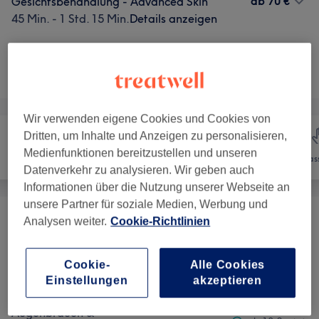
ab
70 €
Gesichtsbehandlung - Advanced Skin
45 Min. - 1 Std. 15 Min.
Details anzeigen
Nicht gefunden wonach du gesucht hast?
Alle Services
Wir verwenden eigene Cookies und Cookies von
Dritten, um Inhalte und Anzeigen zu personalisieren,
Medienfunktionen bereitzustellen und unseren
Haarentfernung
Gesicht
Mas
Datenverkehr zu analysieren. Wir geben auch
Informationen über die Nutzung unserer Webseite an
unsere Partner für soziale Medien, Werbung und
Analysen weiter.
Cookie-Richtlinien
Gesichtsbehandlungen
(
14
)
ab 65 €
Zubuchbare Extras Während Einer
Cookie-
Alle Cookies
ab 9 €
Gesichtsbehandlung
(
6
)
Einstellungen
akzeptieren
Augenbrauen &