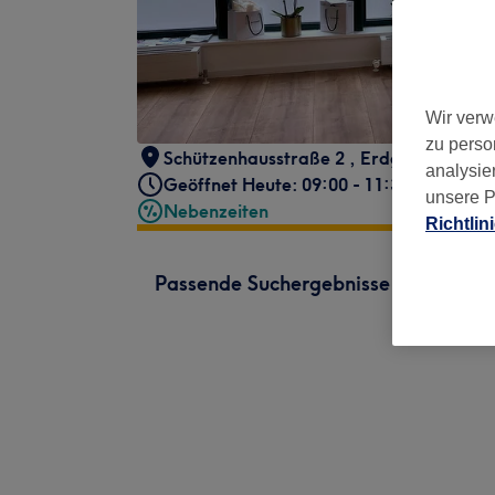
Wir verw
zu perso
Schützenhausstraße 2
,
Erdgeschoss lin
analysie
Geöffnet Heute: 09:00 - 11:30
unsere P
Nebenzeiten
Richtlin
Passende Suchergebnisse