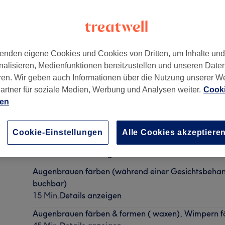
enden eigene Cookies und Cookies von Dritten, um Inhalte un
nalisieren, Medienfunktionen bereitzustellen und unseren Date
ks
,
Leipzig
,
04315
ren. Wir geben auch Informationen über die Nutzung unserer W
artner für soziale Medien, Werbung und Analysen weiter.
Cooki
ien
Wimpern färben (während einer Gesichtsbehandlung
Cookie-Einstellungen
Alle Cookies akzeptiere
buchbar)
15 Min.
Details anzeigen
Augenbrauen färben (während einer Gesichtsbehand
buchbar)
15 Min.
Details anzeigen
Augenbrauen färben & formen ( waxen), Wimpern f