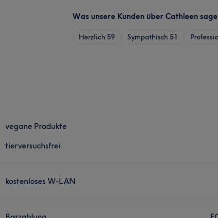
Was unsere Kunden über Cathleen sage
Herzlich
59
Sympathisch
51
Professio
vegane Produkte
tierversuchsfrei
kostenloses W-LAN
Barzahlung
E