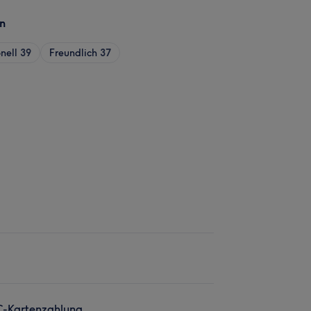
n
nell
39
Freundlich
37
C-Kartenzahlung