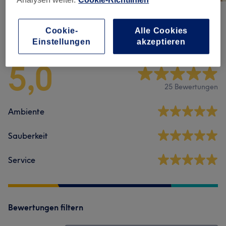
Cookie-
Alle Cookies
Salonbewertungen
Einstellungen
akzeptieren
5,0
25 Bewertungen
Ambiente
Sauberkeit
Service
Bewertungen filtern