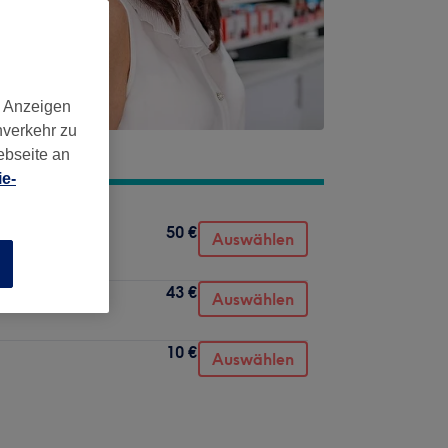
d Anzeigen
nverkehr zu
ebseite an
e-
50 €
Auswählen
n
43 €
Auswählen
10 €
Auswählen