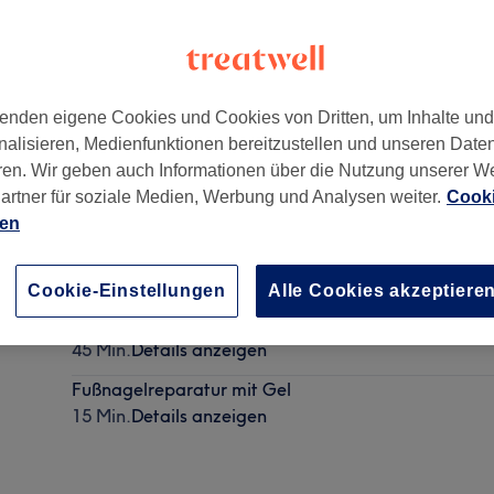
enden eigene Cookies und Cookies von Dritten, um Inhalte un
nalisieren, Medienfunktionen bereitzustellen und unseren Date
n, Deutschland
ren. Wir geben auch Informationen über die Nutzung unserer W
artner für soziale Medien, Werbung und Analysen weiter.
Cooki
ien
Pediküre mit Shellac
45 Min.
Details anzeigen
Cookie-Einstellungen
Alle Cookies akzeptiere
Pediküre mit Lack
45 Min.
Details anzeigen
Fußnagelreparatur mit Gel
15 Min.
Details anzeigen