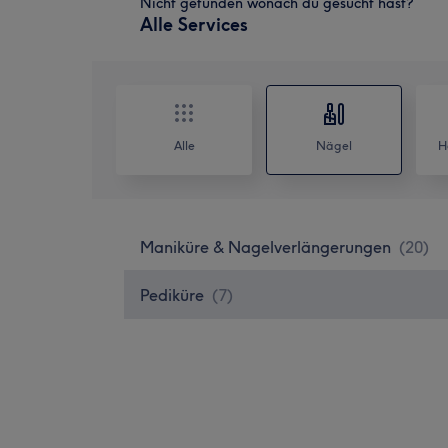
Nicht gefunden wonach du gesucht hast?
Alle Services
Alle
Nägel
H
Maniküre & Nagelverlängerungen
(
20
)
Pediküre
(
7
)