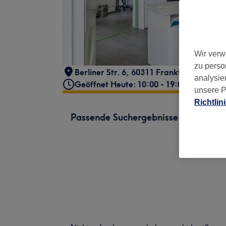
Wir verw
zu perso
Berliner Str. 6, 60311 Frankfurt am Mai
analysie
Geöffnet Heute: 10:00 - 19:00
unsere P
Richtlin
Passende Suchergebnisse