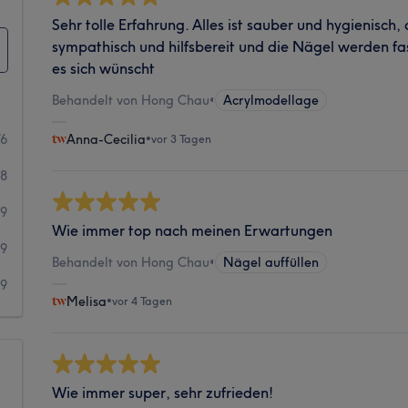
Sehr tolle Erfahrung. Alles ist sauber und hygienisch,
sympathisch und hilfsbereit und die Nägel werden 
es sich wünscht
Behandelt von Hong Chau
•
Acrylmodellage
76
Anna-Cecilia
•
vor 3 Tagen
08
39
Wie immer top nach meinen Erwartungen
19
Behandelt von Hong Chau
•
Nägel auffüllen
9
Melisa
•
vor 4 Tagen
Wie immer super, sehr zufrieden!