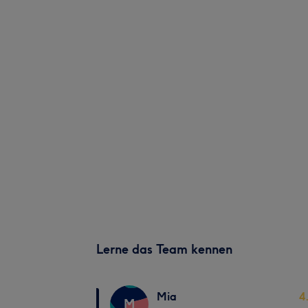
Lerne das Team kennen
Mia
4
M