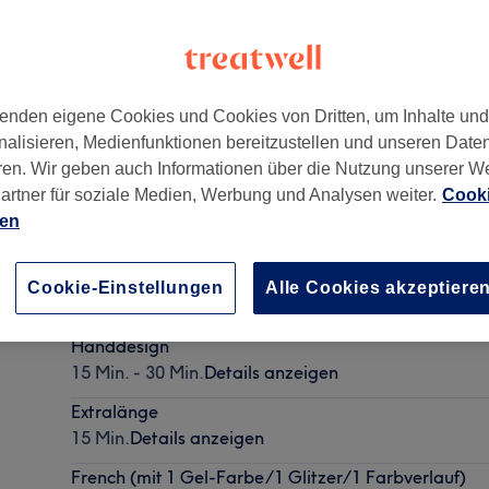
enden eigene Cookies und Cookies von Dritten, um Inhalte un
nalisieren, Medienfunktionen bereitzustellen und unseren Date
489
ren. Wir geben auch Informationen über die Nutzung unserer W
artner für soziale Medien, Werbung und Analysen weiter.
Cooki
ien
Nageldesign ablösen für Neumodellage
Cookie-Einstellungen
Alle Cookies akzeptiere
15 Min. - 30 Min.
Details anzeigen
Handdesign
15 Min. - 30 Min.
Details anzeigen
Extralänge
15 Min.
Details anzeigen
French (mit 1 Gel-Farbe/1 Glitzer/1 Farbverlauf)