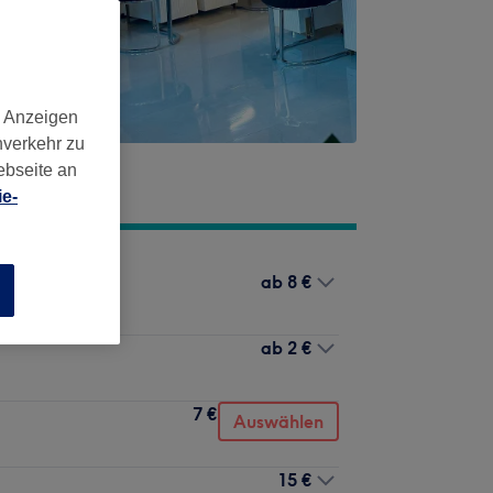
d Anzeigen
nverkehr zu
ebseite an
e-
ab
8 €
n
ab
2 €
7 €
Auswählen
15 €