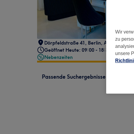
Wir verw
zu perso
Dörpfeldstraße 41
,
Berlin, Adlershof
,
12
analysie
Geöffnet Heute: 09:00 - 18:30
unsere P
Nebenzeiten
Richtlin
Passende Suchergebnisse