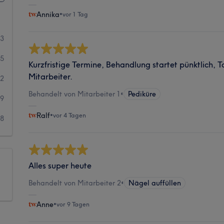
Annika
•
vor 1 Tag
13
55
Kurzfristige Termine, Behandlung startet pünktlich, 
Mitarbeiter.
62
Behandelt von Mitarbeiter 1
•
Pediküre
29
Ralf
•
vor 4 Tagen
18
Alles super heute
Behandelt von Mitarbeiter 2
•
Nägel auffüllen
Anne
•
vor 9 Tagen