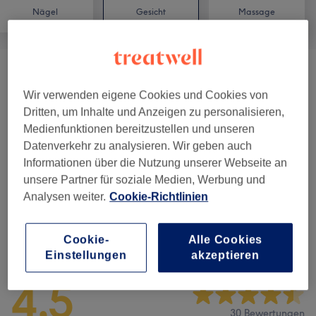
Nägel
Gesicht
Massage
Wimpernverlängerungen
(
10
)
ab 45 €
Wir verwenden eigene Cookies und Cookies von
Augenbrauen & Wimpernbehandlungen
(
3
)
Dritten, um Inhalte und Anzeigen zu personalisieren,
ab 8 €
Medienfunktionen bereitzustellen und unseren
Datenverkehr zu analysieren. Wir geben auch
Permanent Make-Up
(
5
)
ab 80 €
Informationen über die Nutzung unserer Webseite an
unsere Partner für soziale Medien, Werbung und
Gesichtsbehandlungen
(
1
)
65 €
Analysen weiter.
Cookie-Richtlinien
Salonbewertungen
Cookie-
Alle Cookies
Einstellungen
akzeptieren
4,5
30 Bewertungen