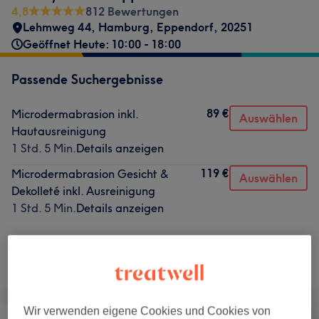
4,8
812 Bewertungen
Lehmweg 44
,
Hamburg, Eppendorf
,
20251
Geöffnet Heute: 10:00 - 18:00
Passende Suchergebnisse
89 €
Microdermabrasion inkl.
Auswählen
Hautausreinigung
1 Std. 5 Min.
Details anzeigen
119 €
Microdermabrasion Gesicht &
Auswählen
Dekolleté inkl. Ausreinigung
1 Std. 5 Min.
Details anzeigen
Nicht gefunden wonach du gesucht hast?
Alle Services
Wir verwenden eigene Cookies und Cookies von