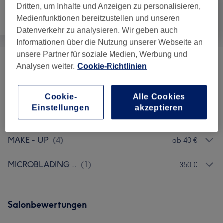
Dritten, um Inhalte und Anzeigen zu personalisieren,
Medienfunktionen bereitzustellen und unseren
Haarentfernung
Gesicht
Körper
Datenverkehr zu analysieren. Wir geben auch
Informationen über die Nutzung unserer Webseite an
unsere Partner für soziale Medien, Werbung und
GESICHTSBEHANDLUNGEN
(
6
)
Analysen weiter.
Cookie-Richtlinien
ab 79 €
MARIA GALLAND - BEHANDLUNGEN
(
2
)
ab 79 €
Cookie-
Alle Cookies
Einstellungen
akzeptieren
AUGENBRAUEN & WIMPERN
(
8
)
ab 12 €
MAKE - UP
(
4
)
ab 40 €
MICROBLADING ..
(
1
)
350 €
Salonbewertungen