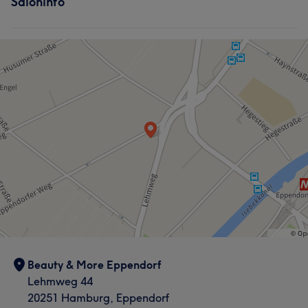
Saloninfo
Nägel
Körper
Gesicht
Was unsere Kunden über Sibel sagen
Haarentfernung
Kompetent
5
Was unsere Kunden über Sultan sagen
Professionell
30
Kompetent
21
Gründlich
18
Herzlich
16
Beauty & More Eppendorf
Lehmweg 44
20251 Hamburg, Eppendorf