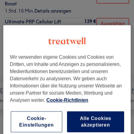
Boost
1 Std. 15 Min.
Details anzeigen
139 €
Ultimate PRP Cellular Lift
Auswählen
1 Std. 30 Min.
Details anzeigen
4 weitere passende Services anzeigen...
Wir verwenden eigene Cookies und Cookies von
Nicht gefunden wonach du gesucht hast?
Dritten, um Inhalte und Anzeigen zu personalisieren,
Alle Services
Medienfunktionen bereitzustellen und unseren
Datenverkehr zu analysieren. Wir geben auch
Informationen über die Nutzung unserer Webseite an
unsere Partner für soziale Medien, Werbung und
Analysen weiter.
Cookie-Richtlinien
fernung
Gesicht
Massage
Kör
Cookie-
Alle Cookies
Einstellungen
akzeptieren
Permanent Make-Up & Shading
(
3
)
ab 299 €