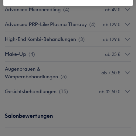
Advanced Microneedling
(
4
)
ab 49 €
Advanced PRP-Like Plasma Therapy
(
4
)
ab 129 €
High-End Kombi-Behandlungen
(
3
)
ab 129 €
Make-Up
(
4
)
ab 25 €
Augenbrauen &
ab 7,50 €
Wimpernbehandlungen
(
5
)
Gesichtsbehandlungen
(
15
)
ab 32,50 €
Salonbewertungen