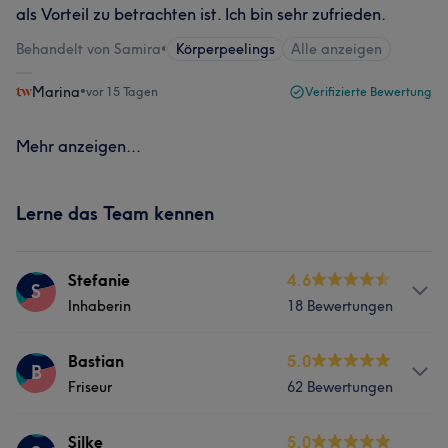
als Vorteil zu betrachten ist. Ich bin sehr zufrieden.
Behandelt von Samira
•
Körperpeelings
Alle anzeigen
Marina
•
vor 15 Tagen
Verifizierte Bewertung
Mehr anzeigen...
Lerne das Team kennen
Stefanie
4.6
S
Inhaberin
18 Bewertungen
Info
Bastian
5.0
B
Friseur
62 Bewertungen
Professionelle Haarberatung & Haarlösungen Steffi
bietet individuelle Beratung bei Haarausfall, Haarersatz
(auch mit Rezept) sowie kreative Haarverdichtung und
Info
Silke
5.0