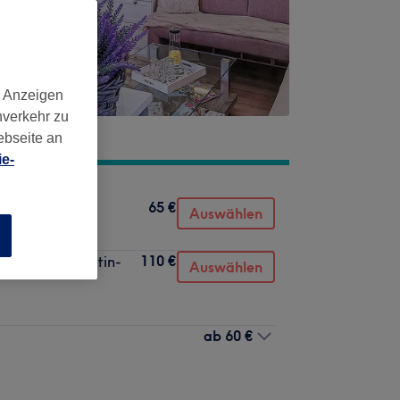
d Anzeigen
nverkehr zu
ebseite an
e-
65 €
Auswählen
n
110 €
n, Stutzen, Keratin-
Auswählen
ab
60 €