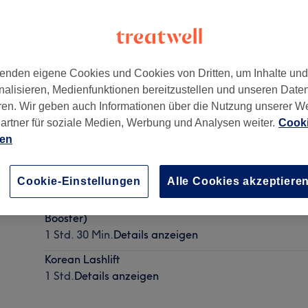
enden eigene Cookies und Cookies von Dritten, um Inhalte un
nalisieren, Medienfunktionen bereitzustellen und unseren Date
ren. Wir geben auch Informationen über die Nutzung unserer W
artner für soziale Medien, Werbung und Analysen weiter.
Cooki
ien
Wimpernlifting inkl. Färben
1 Std.
Details anzeigen
Cookie-Einstellungen
Alle Cookies akzeptiere
Lash & Brow Lifting "all in one" (inkl. Färben, Zupfe
Booster)
1 Std. 30 Min.
Details anzeigen
Korean Lashlift
1 Std.
Details anzeigen