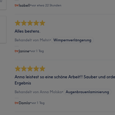
20
Isabell
•
vor etwa 22 Stunden
Alles bestens.
Behandelt von Mehri
•
Wimpernverlängerung
Janine
•
vor 1 Tag
Anna leistest so eine schöne Arbeit!! Sauber und ord
Ergebnis
Behandelt von Anna Molska
•
Augenbrauenlaminierung
Damla
•
vor 1 Tag