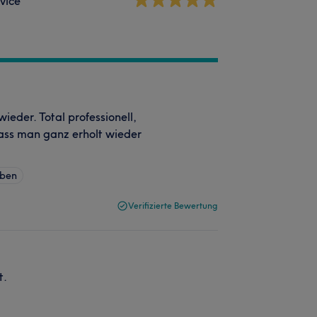
vice
ieder. Total professionell,
ass man ganz erholt wieder
rben
Verifizierte Bewertung
t.