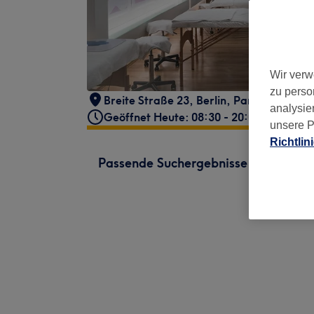
Wir verw
zu perso
Breite Straße 23
,
Berlin, Pankow
,
13187
analysie
Geöffnet Heute: 08:30 - 20:00
unsere P
Richtlin
Passende Suchergebnisse