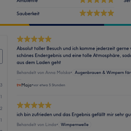
Ambiente
Ser
Sauberkeit
Absolut toller Besuch und ich komme jederzeit gerne w
schönes Endergebnis und eine tolle Atmosphäre, sod
aus dem Laden geht
Behandelt von Anna Molska
•
Augenbrauen & Wimpern fä
23
Maja
•
vor etwa 5 Stunden
81
92
ich bin zufrieden und das Ergebnis gefällt mir sehr gu
31
Behandelt von Linda
•
Wimpernwelle