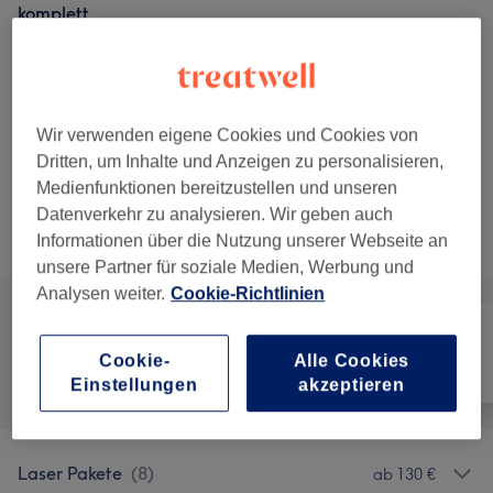
komplett
15 Min.
Details anzeigen
ab
105 €
Diodenlaser Haarentfernung Intimzone
15 Min.
Details anzeigen
Wir verwenden eigene Cookies und Cookies von
5 weitere passende Services anzeigen...
Dritten, um Inhalte und Anzeigen zu personalisieren,
Medienfunktionen bereitzustellen und unseren
Datenverkehr zu analysieren. Wir geben auch
Nicht gefunden wonach du gesucht hast?
Informationen über die Nutzung unserer Webseite an
Alle Services
unsere Partner für soziale Medien, Werbung und
Analysen weiter.
Cookie-Richtlinien
Cookie-
Alle Cookies
Alle
Haarentfernung
Gesicht
Einstellungen
akzeptieren
Laser Pakete
(
8
)
ab 130 €