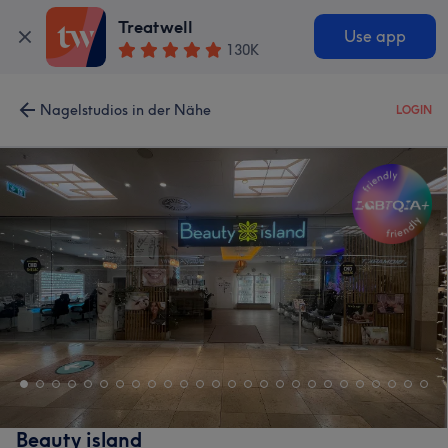
Treatwell
Use app
130K
Nagelstudios in der Nähe
LOGIN
Beauty island