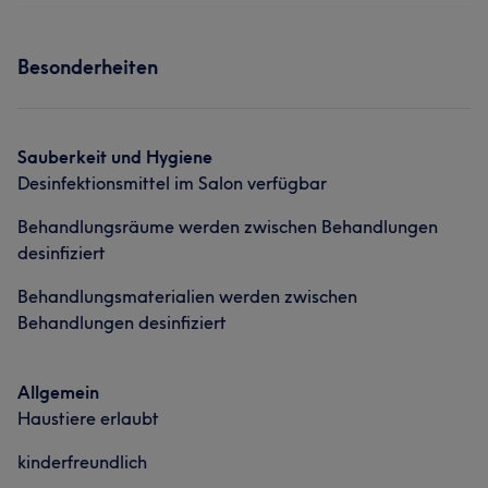
Portfolio
Services
Haarentfernung
Kosmetische Zahnmedizin
Besonderheiten
Nägel
Körper
Gesicht
Massage
Portfolio
Haarentfernung
Kosmetische Zahnmedizin
Sauberkeit und Hygiene
Desinfektionsmittel im Salon verfügbar
Behandlungsräume werden zwischen Behandlungen
desinfiziert
Behandlungsmaterialien werden zwischen
Behandlungen desinfiziert
Was unsere Kunden über Beautyisland sagen
Allgemein
Haustiere erlaubt
Kompetent
6
Professionell
5
Talentiert
5
kinderfreundlich