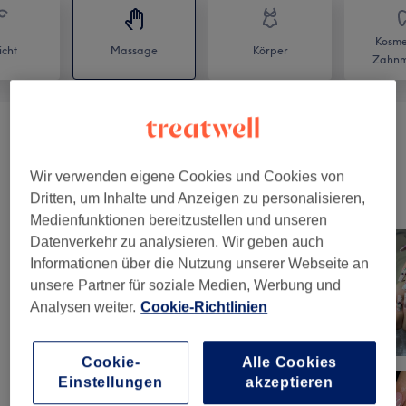
Kosme
icht
Massage
Körper
Zahnm
Massagen
(
3
)
ab 0,50 €
Wir verwenden eigene Cookies und Cookies von
Unsere Arbeit
Dritten, um Inhalte und Anzeigen zu personalisieren,
Bild anklicken für weitere Details
Medienfunktionen bereitzustellen und unseren
Datenverkehr zu analysieren. Wir geben auch
Informationen über die Nutzung unserer Webseite an
unsere Partner für soziale Medien, Werbung und
Analysen weiter.
Cookie-Richtlinien
Cookie-
Alle Cookies
Einstellungen
akzeptieren