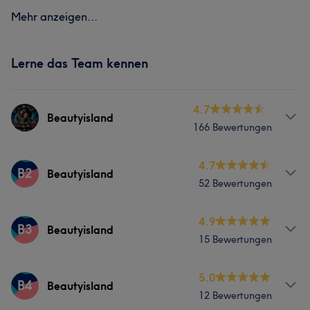
Mehr anzeigen...
Lerne das Team kennen
4.7
Beautyisland
166 Bewertungen
Services
4.7
B2
Beautyisland
52 Bewertungen
Nägel
Körper
Gesicht
Massage
Services
4.9
Haarentfernung
Kosmetische Zahnmedizin
B3
Beautyisland
15 Bewertungen
Nägel
Körper
Gesicht
Massage
Portfolio
Services
5.0
Haarentfernung
Kosmetische Zahnmedizin
B4
Beautyisland
12 Bewertungen
Nägel
Körper
Gesicht
Massage