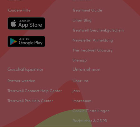
Kunden-Hilfe
Treatment Guide
Unser Blog
Treatwell Geschenkgutschein
Newsletter Anmeldung
The Treatwell Glossary
Sitemap
Geschäftspartner
Unternehmen
Partner werden
Über uns
Treatwell Connect Help Center
Jobs
Treatwell Pro Help Center
Impressum
Cookie-Einstellungen
Rechtliches & GDPR