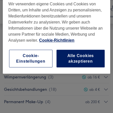
Wir verwenden eigene Cookies und Cookies von
Dritten, um Inhalte und Anzeigen zu personalisieren,
Medienfunktionen bereitzustellen und unseren
Nägel
Gesicht
Mas
Datenverkehr zu analysieren. Wir geben auch
Informationen über die Nutzung unserer Webseite an
unsere Partner für soziale Medien, Werbung und
DECAAR ALGEN PEELING
(
1
)
ab 20 €
Analysen weiter.
Cookie-Richtlinien
Massagen
(
1
)
ab 35 €
Cookie-
Alle Cookies
Einstellungen
akzeptieren
Wimpern Und Augenbrauen
(
8
)
ab 9,60 €
Wimpernverlängerung
(
3
)
ab 16 €
Gesichtsbehandlungen
(
18
)
ab 4 €
Permanent Make-Up
(
4
)
ab 200 €