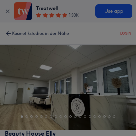
Treatwell
Use app
130K
Kosmetikstudios in der Nähe
LOGIN
Beauty House Elly