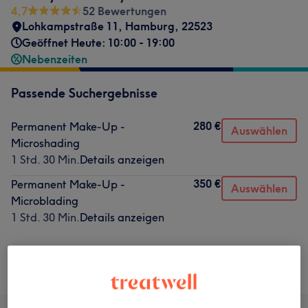
4,7
52 Bewertungen
Lohkampstraße 11
,
Hamburg
,
22523
Geöffnet Heute: 10:00 - 19:00
Nebenzeiten
Passende Suchergebnisse
280 €
Permanent Make-Up -
Auswählen
Microshading
1 Std. 30 Min.
Details anzeigen
350 €
Permanent Make-Up -
Auswählen
Microblading
1 Std. 30 Min.
Details anzeigen
Nicht gefunden wonach du gesucht hast?
Alle Services