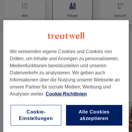
Alle
Nägel
Gesicht
Nägel
(
3
)
ab 5 €
Wir verwenden eigene Cookies und Cookies von
Nagelverlängerung
(
2
)
ab 55 €
Dritten, um Inhalte und Anzeigen zu personalisieren,
Medienfunktionen bereitzustellen und unseren
Pediküre - Fußpflege
(
3
)
ab 30 €
Datenverkehr zu analysieren. Wir geben auch
Informationen über die Nutzung unserer Webseite an
unsere Partner für soziale Medien, Werbung und
Unsere Arbeit
Analysen weiter.
Cookie-Richtlinien
Bild anklicken für weitere Details
Cookie-
Alle Cookies
Einstellungen
akzeptieren