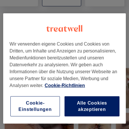
Körperbehandlung
(
1
)
75 €
Massagen
(
1
)
ab 75 €
Wir verwenden eigene Cookies und Cookies von
Dritten, um Inhalte und Anzeigen zu personalisieren,
Unsere Arbeit
Medienfunktionen bereitzustellen und unseren
Datenverkehr zu analysieren. Wir geben auch
Bild anklicken für weitere Details
Informationen über die Nutzung unserer Webseite an
unsere Partner für soziale Medien, Werbung und
Analysen weiter.
Cookie-Richtlinien
Cookie-
Alle Cookies
Einstellungen
akzeptieren