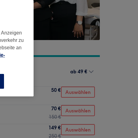
d Anzeigen
nverkehr zu
ebseite an
e-
ab
49 €
n
50 €
Auswählen
70 €
Auswählen
150 €
149 €
Auswählen
250 €