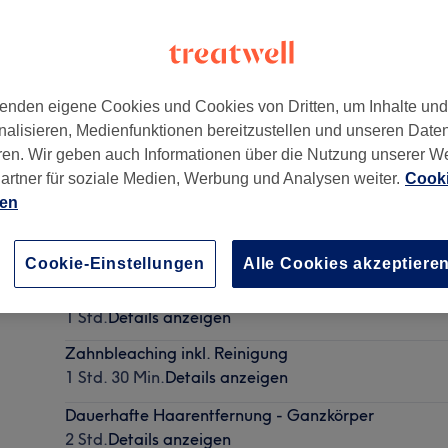
enden eigene Cookies und Cookies von Dritten, um Inhalte un
nalisieren, Medienfunktionen bereitzustellen und unseren Date
2
,
Hamburg, Wandsbek
,
22041
ren. Wir geben auch Informationen über die Nutzung unserer W
artner für soziale Medien, Werbung und Analysen weiter.
Cooki
ien
Permanent Make-Up - Vollschattierung
1 Std. 30 Min.
Details anzeigen
Cookie-Einstellungen
Alle Cookies akzeptiere
Wimpernlifting (inkl. Färben)
1 Std.
Details anzeigen
Zahnbleaching inkl. Reinigung
1 Std. 30 Min.
Details anzeigen
Dauerhafte Haarentfernung - Ganzkörper
2 Std.
Details anzeigen