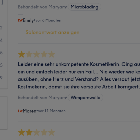
Behandelt von Maryam
•
Microblading
Emily
•
vor 6 Monaten
42
Salonantwort anzeigen
14
5
Leider eine sehr unkompetente Kosmetikerin. Ging 
5
ein und einfach leider nur ein Fail... Nie wieder wie k
9
ausüben, ohne Herz und Verstand? Alles versaut jetzt
Kostmekerin, damit sie ihre versaute Arbeit korrigiert.
Behandelt von Maryam
•
Wimpernwelle
Maren
•
vor 11 Monaten