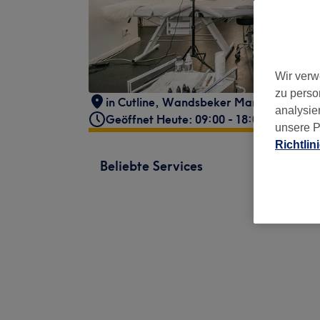
Wir verw
zu perso
in Cutline
,
Wandsbeker Marktstraße 16
analysie
Geöffnet Heute: 09:00 - 18:00
unsere P
Richtlin
Beliebte Services