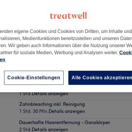
enden eigene Cookies und Cookies von Dritten, um Inhalte un
nalisieren, Medienfunktionen bereitzustellen und unseren Date
2
,
Hamburg, Wandsbek
,
22041
ren. Wir geben auch Informationen über die Nutzung unserer W
artner für soziale Medien, Werbung und Analysen weiter.
Cooki
ien
Permanent Make-Up - Vollschattierung
1 Std. 30 Min.
Details anzeigen
Cookie-Einstellungen
Alle Cookies akzeptiere
Wimpernlifting (inkl. Färben)
1 Std.
Details anzeigen
Zahnbleaching inkl. Reinigung
1 Std. 30 Min.
Details anzeigen
Dauerhafte Haarentfernung - Ganzkörper
2 Std.
Details anzeigen