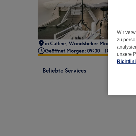
Wir verw
zu perso
in Cutline
,
Wandsbeker Marktstraße 16
analysie
Geöffnet Morgen: 09:00 - 18:00
unsere P
Richtlin
Beliebte Services