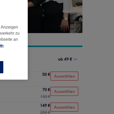
d Anzeigen
nverkehr zu
ebseite an
e-
ab
49 €
n
50 €
Auswählen
70 €
Auswählen
150 €
149 €
Auswählen
250 €