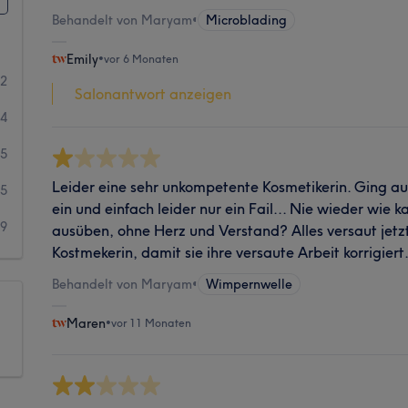
Behandelt von Maryam
•
Microblading
Emily
•
vor 6 Monaten
42
Salonantwort anzeigen
14
5
Leider eine sehr unkompetente Kosmetikerin. Ging 
5
ein und einfach leider nur ein Fail... Nie wieder wie k
9
ausüben, ohne Herz und Verstand? Alles versaut jetzt
Kostmekerin, damit sie ihre versaute Arbeit korrigiert.
Behandelt von Maryam
•
Wimpernwelle
Maren
•
vor 11 Monaten