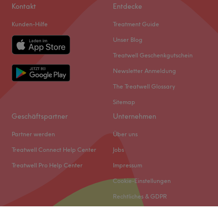
Kontakt
Entdecke
Kunden-Hilfe
Treatment Guide
Unser Blog
Treatwell Geschenkgutschein
Newsletter Anmeldung
The Treatwell Glossary
Sitemap
Geschäftspartner
Unternehmen
Partner werden
Über uns
Treatwell Connect Help Center
Jobs
Treatwell Pro Help Center
Impressum
Cookie-Einstellungen
Rechtliches & GDPR