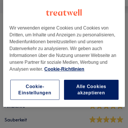
Maniküre & Pediküre
(
9
)
ab 3 €
Wir verwenden eigene Cookies und Cookies von
Dritten, um Inhalte und Anzeigen zu personalisieren,
Nagelmodellage
(
3
)
ab 35 €
Medienfunktionen bereitzustellen und unseren
Datenverkehr zu analysieren. Wir geben auch
Informationen über die Nutzung unserer Webseite an
Salonbewertungen
unsere Partner für soziale Medien, Werbung und
Analysen weiter.
Cookie-Richtlinien
4,9
Cookie-
Alle Cookies
64 Bewertungen
Einstellungen
akzeptieren
Ambiente
Sauberkeit