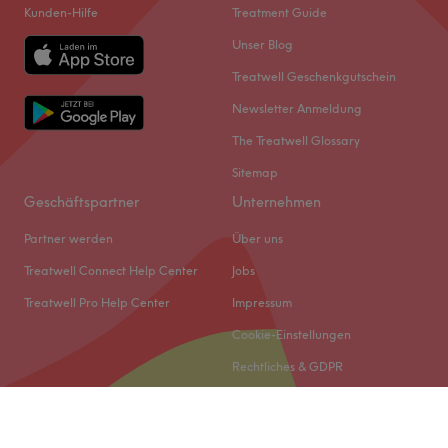
Kunden-Hilfe
Treatment Guide
Unser Blog
Treatwell Geschenkgutschein
Newsletter Anmeldung
The Treatwell Glossary
Sitemap
Geschäftspartner
Unternehmen
Partner werden
Über uns
Treatwell Connect Help Center
Jobs
Treatwell Pro Help Center
Impressum
Cookie-Einstellungen
Rechtliches & GDPR
© 2026 Treatwell DACH GmbH