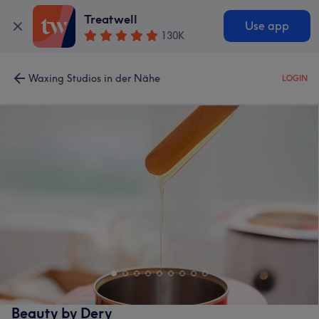
Treatwell
Use app
130K
Waxing Studios in der Nähe
LOGIN
Beauty by Dery