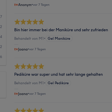
Anonym
•
vor 7 Tagen
37
92
Bin hier immer bei der Maniküre und sehr zufrieden
24
Behandelt von M1
•
Gel Maniküre
12
Joana
•
vor 7 Tagen
6
Pediküre war super und hat sehr lange gehalten
Behandelt von M1
•
Gel Pediküre
Joana
•
vor 7 Tagen