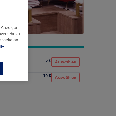
d Anzeigen
nverkehr zu
ebseite an
e-
5 €
Auswählen
n
10 €
Auswählen