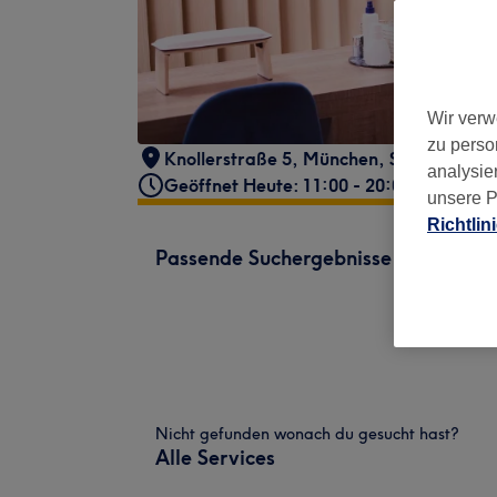
Wir verw
zu perso
Knollerstraße 5
,
München, Schwabing
,
analysie
Geöffnet Heute: 11:00 - 20:00
unsere P
Richtlin
Passende Suchergebnisse
Nicht gefunden wonach du gesucht hast?
Alle Services