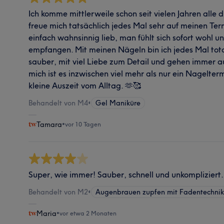
Ich komme mittlerweile schon seit vielen Jahren alle 
freue mich tatsächlich jedes Mal sehr auf meinen Ter
einfach wahnsinnig lieb, man fühlt sich sofort wohl u
empfangen. Mit meinen Nägeln bin ich jedes Mal total
sauber, mit viel Liebe zum Detail und gehen immer a
mich ist es inzwischen viel mehr als nur ein Nagelterm
kleine Auszeit vom Alltag. 🫶🥰
Behandelt von M4
•
Gel Maniküre
Tamara
•
vor 10 Tagen
Super, wie immer! Sauber, schnell und unkompliziert.
Behandelt von M2
•
Augenbrauen zupfen mit Fadentechni
Maria
•
vor etwa 2 Monaten