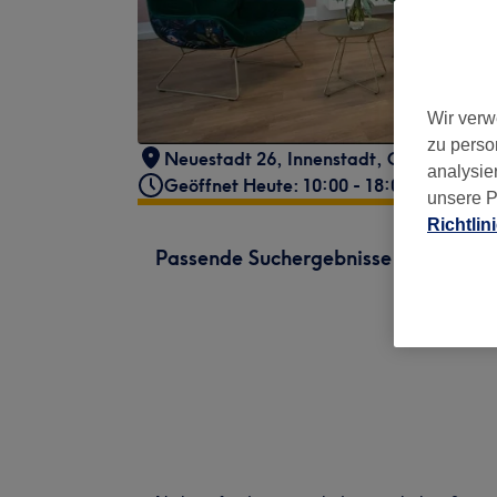
Wir verw
zu perso
Neuestadt 26
,
Innenstadt
,
Giessen
,
353
analysie
Geöffnet Heute: 10:00 - 18:00
unsere P
Richtlin
Passende Suchergebnisse