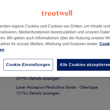
enden eigene Cookies und Cookies von Dritten, um Inhalte un
nalisieren, Medienfunktionen bereitzustellen und unseren Date
90
ren. Wir geben auch Informationen über die Nutzung unserer W
artner für soziale Medien, Werbung und Analysen weiter.
Cooki
ien
Komplex Achseln+Unterschenkel+Bikini
1 Std. 20 Min.
Details anzeigen
Cookie-Einstellungen
Alle Cookies akzeptiere
Laser Asclepion MedioStar Diode - Achseln
20 Min.
Details anzeigen
Laser Asclepion MedioStar Diode - Oberlippe
15 Min.
Details anzeigen