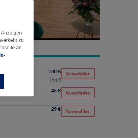
d Anzeigen
nverkehr zu
ebseite an
e-
130 €
Auswählen
164 €
n
45 €
Auswählen
29 €
Auswählen