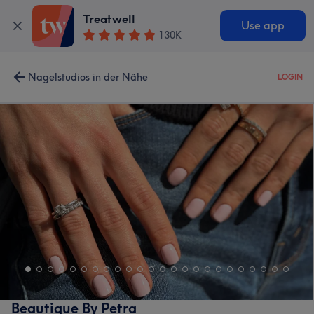
Treatwell
Use app
130K
Nagelstudios in der Nähe
LOGIN
Beautique By Petra