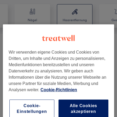
Nägel
Haarentfernung
Ges
Waxing
(
7
)
ab 20 €
Wir verwenden eigene Cookies und Cookies von
Dritten, um Inhalte und Anzeigen zu personalisieren,
Salonbewertungen
Medienfunktionen bereitzustellen und unseren
Datenverkehr zu analysieren. Wir geben auch
Informationen über die Nutzung unserer Webseite an
5,0
unsere Partner für soziale Medien, Werbung und
Analysen weiter.
Cookie-Richtlinien
60 Bewertungen
Ambiente
Cookie-
Alle Cookies
Einstellungen
akzeptieren