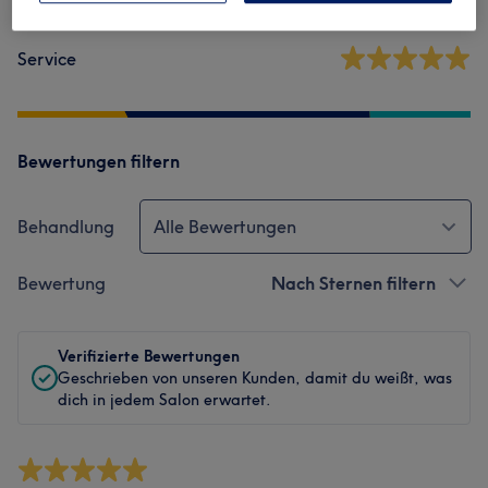
Sauberkeit
Service
Bewertungen filtern
Behandlung
Alle Bewertungen
Bewertung
Nach Sternen filtern
Verifizierte Bewertungen
Geschrieben von unseren Kunden, damit du weißt, was
dich in jedem Salon erwartet.