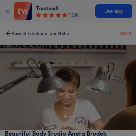
Treatwell
Use app
130K
Kosmetikstudios in der Nähe
LOGIN
Beautiful Body Studio Aneta Brudek