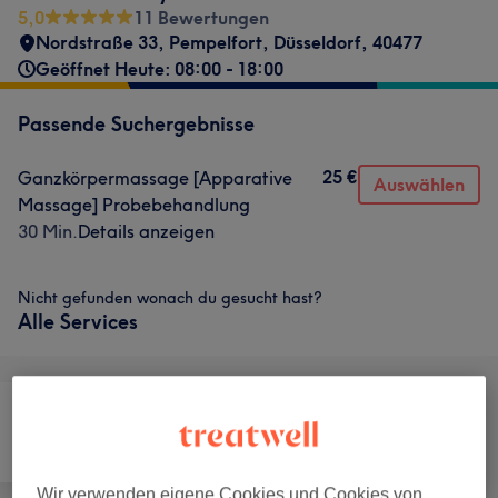
5,0
11 Bewertungen
Nordstraße 33
,
Pempelfort
,
Düsseldorf
,
40477
Geöffnet Heute: 08:00 - 18:00
Passende Suchergebnisse
25 €
Ganzkörpermassage [Apparative
Auswählen
Massage] Probebehandlung
30 Min.
Details anzeigen
Nicht gefunden wonach du gesucht hast?
Alle Services
Haarentfernung
Massage
Körper
Wir verwenden eigene Cookies und Cookies von