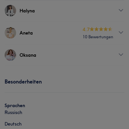
Halyna
Services
4.7
Aneta
10 Bewertungen
Körper
Massage
Services
Oksana
Nägel
Körper
Massage
Services
Besonderheiten
Körper
Massage
Haarentfernung
Sprachen
Russisch
Deutsch