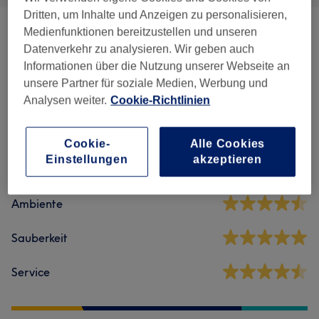
Dritten, um Inhalte und Anzeigen zu personalisieren,
Medienfunktionen bereitzustellen und unseren
Massagen
(
4
)
ab 25 €
Datenverkehr zu analysieren. Wir geben auch
Informationen über die Nutzung unserer Webseite an
unsere Partner für soziale Medien, Werbung und
Salonbewertungen
Analysen weiter.
Cookie-Richtlinien
5,0
Cookie-
Alle Cookies
Einstellungen
akzeptieren
11 Bewertungen
Ambiente
Sauberkeit
Service