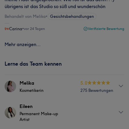
übrigens ist das Studio so süß und wunderschön
Behandelt von Melika
•
Gesichtsbehandlungen
Carina
•
vor 24 Tagen
Verifizierte Bewertung
Mehr anzeigen...
Lerne das Team kennen
Melika
5.0
Kosmetikerin
275 Bewertungen
Info
Eileen
Permanent Make-up
Willkommen bei Beautéboom – und willkommen bei mir.
Artist
Ich bin Melika, Fachkosmetikerin und Gründerin von