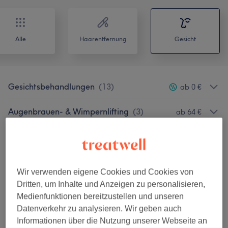
Alle
Haarentfernung
Gesicht
Gesichtsbehandlungen
(
13
)
ab 0 €
Augenbrauen- & Wimpernlifting
(
3
)
ab 64 €
Augenbrauen- & Wimpernstyling
(
7
)
ab 22 €
Permanent Make-up
(
3
)
ab 20 €
Wir verwenden eigene Cookies und Cookies von
Dritten, um Inhalte und Anzeigen zu personalisieren,
Premium Add-ons
(
2
)
ab 25 €
Medienfunktionen bereitzustellen und unseren
Datenverkehr zu analysieren. Wir geben auch
Unsere Arbeit
Informationen über die Nutzung unserer Webseite an