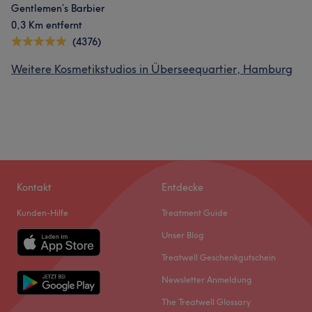
Gentlemen’s Barbier
0,3 Km entfernt
(4376)
Weitere Kosmetikstudios in Überseequartier, Hamburg
Was unsere Kunden über Melika sagen
Professionell
40
Herzlich
31
Fürsorglich
23
Außergewöhnlich
20
Kontakt
Entdecke
Kunden-Hilfe
Treatment Guide
Unser Blog
Treatwell Geschenkgutschein
Newsletter Anmeldung
The Treatwell Glossary