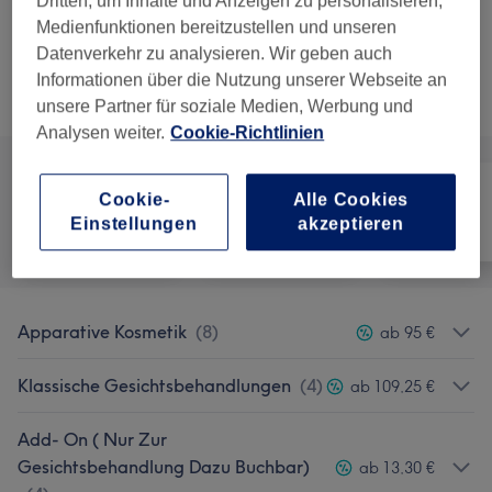
Dritten, um Inhalte und Anzeigen zu personalisieren,
Gesichtsmassage
Spare bis zu 5%
Medienfunktionen bereitzustellen und unseren
30 Min.
Details anzeigen
Datenverkehr zu analysieren. Wir geben auch
Informationen über die Nutzung unserer Webseite an
Alle Services
unsere Partner für soziale Medien, Werbung und
Analysen weiter.
Cookie-Richtlinien
Cookie-
Alle Cookies
Einstellungen
akzeptieren
Alle
Nägel
Gesicht
Apparative Kosmetik
(
8
)
ab 95 €
Klassische Gesichtsbehandlungen
(
4
)
ab 109,25 €
Add- On ( Nur Zur
Gesichtsbehandlung Dazu Buchbar)
ab 13,30 €