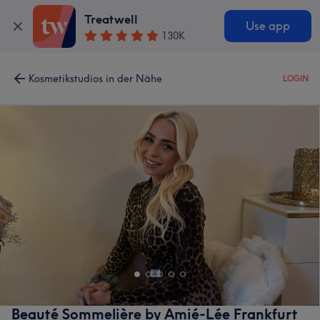
Treatwell
Use app
130K
Kosmetikstudios in der Nähe
LOGIN
Beauté Sommelière by Amié-Lée Frankfurt